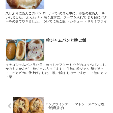
久しぶりにあんこのパン ロールパンの真ん中に、市販の粒あん、を
いれました。 ふんわり〜 焼く直前に、クープを入れて 切り目にバタ
ーをのせてやきました。 ついでに晩ご飯 ・シチュー ・ササミフライ
...
粒ジャムパンと晩ご飯
菓子パン
イチゴジャムパン 見た目、めっちゃフツー！ ただのコッペパンにし
かみえませんが、 粒ジャム入ってます！ 生地に粒ジャム 卵を塗っ
て、ピカピカに仕上げました。 晩ご飯は じみーですが、 ・鮭のカマ
・菜...
ロングウインナートマトソースパンと晩
ご飯(唐揚げ)