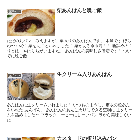
栗あんぱんと晩ご飯
菓子パン
ただの丸パンにみえますが、栗入りのあんぱんです。 本当です ほら
ね〜 中心に栗を丸ごといれました！ 栗がある今限定！！ 瓶詰めのく
りとは、やはりちがいますね。 あんぱんの美味しさ倍増です！ つい
でに晩ご飯 ...
生クリーム入りあんぱん
菓子パン
あんぱんに生クリームいれました！ いつものように、市販の粒あん
をいれた あんぱん。 あんぱんのあんこ周りにできる空洞に 生クリー
ムを詰めました〜 ブラックコーヒーに甘ーいパン 朝から美味しくい
た...
カスタードの折り込みパン
菓子パン