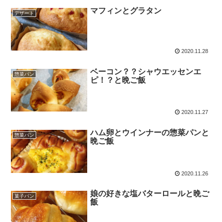
マフィンとグラタン
デザート
2020.11.28
ベーコン？？シャウエッセンエ
惣菜パン
ピ！？と晩ご飯
2020.11.27
ハム卵とウインナーの惣菜パンと
惣菜パン
晩ご飯
2020.11.26
娘の好きな塩バターロールと晩ご
菓子パン
飯