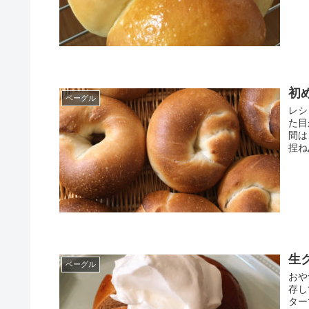
初
ベーグル
レシ
た目
間は
捏ね
生
ベーグル
おや
存し
ター