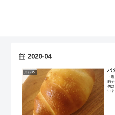
2020-04
バ
菓子パン
・塩
餡子
初は
いま