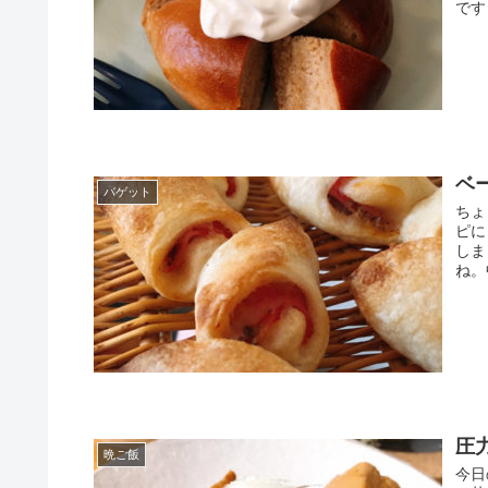
です
ベ
バゲット
ちょ
ピに
しま
ね。
圧
晩ご飯
今日