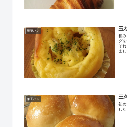
玉
惣菜パン
粗み
グを
それ
まし
三
菓子パン
初め
した