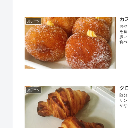
カ
菓子パン
おや
を食
腹い
食べ
ク
菓子パン
随分
サン
かな