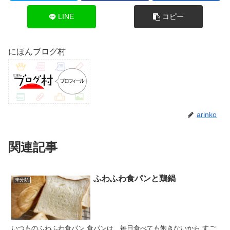
LINE
コピー
にほんブログ村
arinko
関連記事
ふわふわ食パンと鶏鍋
未分類
いつものふわふわ食パン 食パンは、毎日食べても飽きないから すご