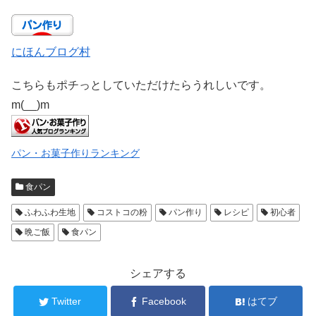
にほんブログ村
こちらもポチっとしていただけたらうれしいです。
m(__)m
パン・お菓子作りランキング
食パン
ふわふわ生地
コストコの粉
パン作り
レシピ
初心者
晩ご飯
食パン
シェアする
Twitter
Facebook
はてブ