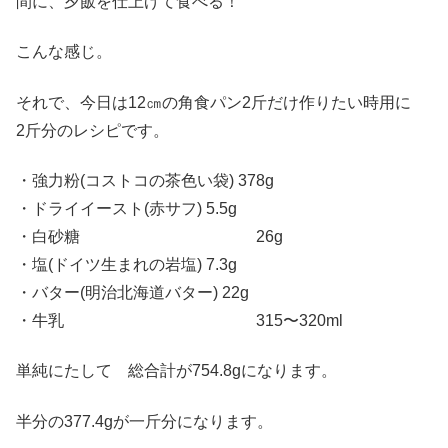
間に、夕飯を仕上げて食べる！
こんな感じ。
それで、今日は12㎝の角食パン2斤だけ作りたい時用に
2斤分のレシピです。
・強力粉(コストコの茶色い袋) 378g
・ドライイースト(赤サフ) 5.5g
・白砂糖 26g
・塩(ドイツ生まれの岩塩) 7.3g
・バター(明治北海道バター) 22g
・牛乳 315〜320ml
単純にたして 総合計が754.8gになります。
半分の377.4gが一斤分になります。