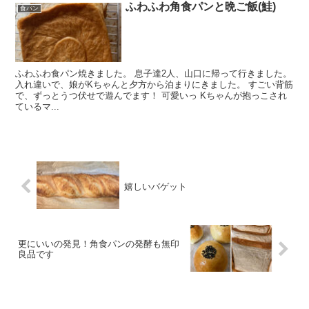
ふわふわ角食パンと晩ご飯(鮭)
食パン
ふわふわ食パン焼きました。 息子達2人、山口に帰って行きました。
入れ違いで、娘がKちゃんと夕方から泊まりにきました。 すごい背筋
で、ずっとうつ伏せで遊んでます！ 可愛いっ Kちゃんが抱っこされ
ているマ...
嬉しいバゲット
更にいいの発見！角食パンの発酵も無印
良品です