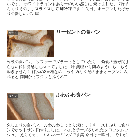
いです。 ホワイトラインもありーのいい感じに 焼けました。 2斤そ
んぐりそのままスライスして 即冷凍です！ 先日、オープンしたばか
りの新しいパン屋...
リーゼントの食パン
食パン
昨晩の食パン。 ソファーでダラーっとしていたら… 角食の蓋が閉ま
らない位に発酵しちゃってました…汗 無理やり閉めようにも もう
動きません！ ほんの2㎝程なのにっ 仕方なくそのままオーブンに入
れると 隙間からプクッとふくれて ...
ふわふわ食パン
食パン
久しぶりの食パン。 ふわふわしっとり焼けてます！ 久しぶりに食パ
ンでホットサンド作りました。 ハムとチーズをいれたクロックムッ
シュ。 えらくカッコいいネーミングです笑 今日は土曜日。 ですが、