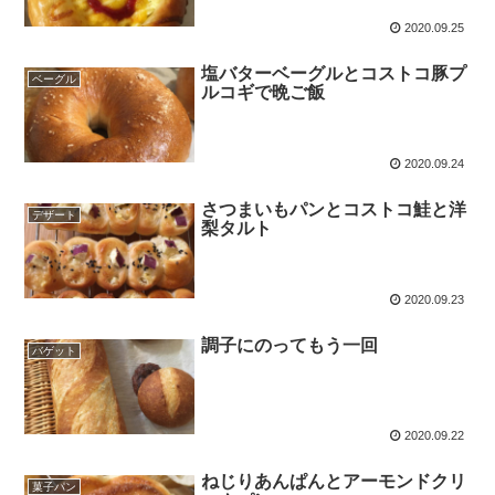
2020.09.25
塩バターベーグルとコストコ豚プ
ベーグル
ルコギで晩ご飯
2020.09.24
さつまいもパンとコストコ鮭と洋
デザート
梨タルト
2020.09.23
調子にのってもう一回
バゲット
2020.09.22
ねじりあんぱんとアーモンドクリ
菓子パン