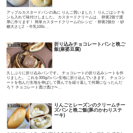
アップルカスタードパンの為に りんご買いました！ りんごはシナモ
ンも入れて味付けしました。 カスタードクリームは、 卵黄2個で濃
厚に作ります！ 簡単カスタードクリームのレシピ ・卵黄2個分 ・砂
糖大さじ2 ・牛乳100c...
折り込みチョコレートパンと晩ご
菓子パン
飯(麻婆豆腐)
久しぶりに折り込みパンです。 チョコレートの折り込みシートを作
りました。 これを300gのパン生地に折り込んでいきます。 チョコシ
ートを包んだ生地を伸ばして畳んでを繰り返して何層になったんだ
ろ？ チョコレート透け透け〜...
りんごとレーズンのクリームチー
菓子パン
ズパンと晩ご飯(豚のかわりステ
ーキ)