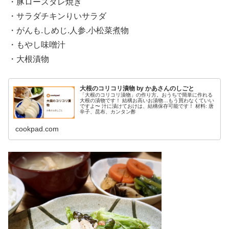
・豚ロースタレ焼き
・サラダチキンりいサラダ
・がんも.しめじ.人参.小松菜煮物
・もやし味噌汁
・大根漬物
大根のコリコリ漬物 by かあさんのしごと
「大根のコリコリ漬物」の作り方。おうちで簡単に作れる
大根の漬物です！ 結構お高いお漬物…もう買わなくていい
ですよ〜 汁に漬けておけは、結構保存可能です！ 材料: 唐
辛子、昆布、カンタン酢
cookpad.com