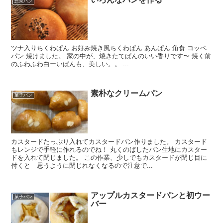
惣菜パン
ツナ入りちくわぱん お好み焼き風ちくわぱん あんぱん 角食 コッペ
パン 焼けました。 家の中が、焼きたてぱんのいい香りです〜 焼く前
のふわふわ白ーいぱんも、美しい。。 ...
素朴なクリームパン
菓子パン
カスタードたっぷり入れてカスタードパン作りました。 カスタード
もレンジで手軽に作れるのでね！ 丸くのばしたパン生地にカスター
ドを入れて閉じました。 この作業、少しでもカスタードが閉じ目に
付くと 思うように閉じれなくなるので注意で...
アップルカスタードパンと初ウー
菓子パン
バー