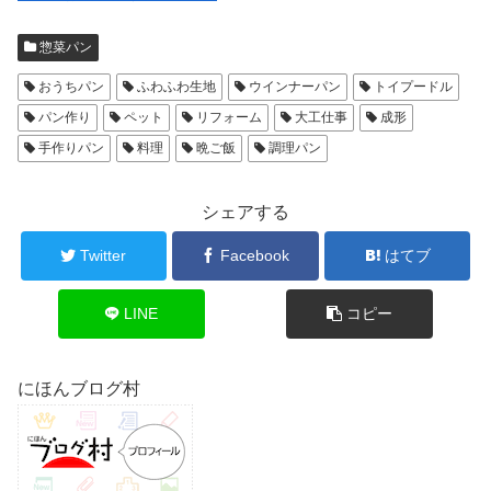
惣菜パン
おうちパン
ふわふわ生地
ウインナーパン
トイプードル
パン作り
ペット
リフォーム
大工仕事
成形
手作りパン
料理
晩ご飯
調理パン
シェアする
Twitter
Facebook
はてブ
LINE
コピー
にほんブログ村