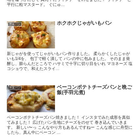
平行に粒マスタード。 ぐにゅ...
ホクホクじゃがいもパン
惣菜パン
新じゃがを使ってじゃがいもパン作りました。 柔らかくしたじゃが
いも1/4を、 包丁で軽く潰して パンの中に包みました。 そのまま発
酵し、膨らんだところで ハサミで十字に切り目をいれ マヨネーズ 塩
コショウで、和えたスライ...
ベーコンポテトチーズパンと晩ご
惣菜パン
飯(手羽元煮)
ベーコンポテトチーズパン焼きました！ インスタでみた成形を真似
てみました！ 広げたパン生地にチーズをのせて 巻き込んでいきま
す。 新しい〜っ こんなやり方もあるんですねー こんな感じに舟型に
したら、真ん中にベーコン ...