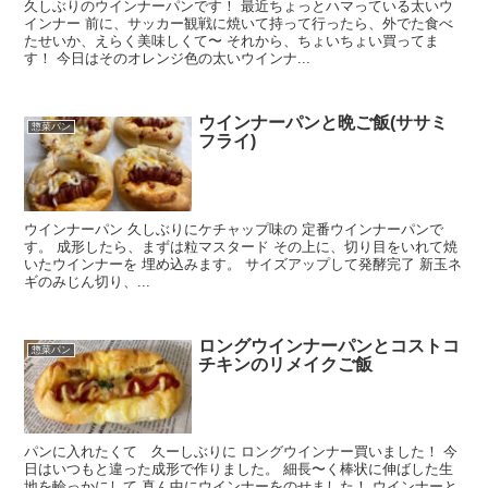
久しぶりのウインナーパンです！ 最近ちょっとハマっている太いウ
インナー 前に、サッカー観戦に焼いて持って行ったら、外でた食べ
たせいか、えらく美味しくて〜 それから、ちょいちょい買ってま
す！ 今日はそのオレンジ色の太いウインナ...
ウインナーパンと晩ご飯(ササミ
惣菜パン
フライ)
ウインナーパン 久しぶりにケチャップ味の 定番ウインナーパンで
す。 成形したら、まずは粒マスタード その上に、切り目をいれて焼
いたウインナーを 埋め込みます。 サイズアップして発酵完了 新玉ネ
ギのみじん切り、...
ロングウインナーパンとコストコ
惣菜パン
チキンのリメイクご飯
パンに入れたくて 久ーしぶりに ロングウインナー買いました！ 今
日はいつもと違った成形で作りました。 細長〜く棒状に伸ばした生
地を輪っかにして 真ん中にウインナーをのせました！ ウインナーと