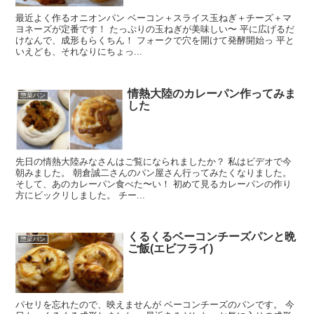
最近よく作るオニオンパン ベーコン＋スライス玉ねぎ＋チーズ＋マ
ヨネーズが定番です！ たっぷりの玉ねぎが美味しい〜 平に広げるだ
けなんで、成形もらくちん！ フォークで穴を開けて発酵開始っ 平と
いえども、それなりにちょっ...
情熱大陸のカレーパン作ってみま
惣菜パン
した
先日の情熱大陸みなさんはご覧になられましたか？ 私はビデオで今
朝みました。 朝倉誠二さんのパン屋さん行ってみたくなりました。
そして、あのカレーパン食べた〜い！ 初めて見るカレーパンの作り
方にビックリしました。 チー...
くるくるベーコンチーズパンと晩
惣菜パン
ご飯(エビフライ)
パセリを忘れたので、映えませんが ベーコンチーズのパンです。 今