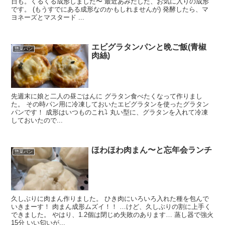
日も。くるくる成形しました〜 最近あみだした、お気に入りの成形
です。 (もうすでにある成形なのかもしれませんが) 発酵したら、マ
ヨネーズとマスタード ...
エビグラタンパンと晩ご飯(青椒
惣菜パン
肉絲)
先週末に娘と二人の昼ごはんに グラタン食べたくなって作りまし
た。 その時パン用に冷凍しておいたエビグラタンを使ったグラタン
パンです！ 成形はいつものこれ⤵︎ 丸い型に、グラタンを入れて冷凍
しておいたので...
ほわほわ肉まん〜と忘年会ランチ
惣菜パン
久しぶりに肉まん作りました。 ひき肉にいろいろ入れた種を包んで
いきまーす！ 肉まん成形ムズイ！！ …けど、久しぶりの割に上手く
できました。 やはり、1.2個は閉じめ失敗のあります… 蒸し器で強火
15分 いい匂いが...