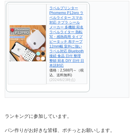
ラベルプリンター
Phomemo P12pro ラ
ベルライター スマホ
対応 テプラ シール
メーカー 多機能 宛名
ラベルライター 熱転
写・感熱両用 タイプ
ピータッチ 布テープ
12mm幅 室外に強い
ラベル対応 Bluetooth
接続 食品 日付 整理
整頓 宛名 DIY 日付 日
本語対応
価格：2,588円～（税
込、送料無料)
(2024/6/23時点)
ランキングに参加しています。
パン作りがお好きな皆様、ポチっとお願いします。