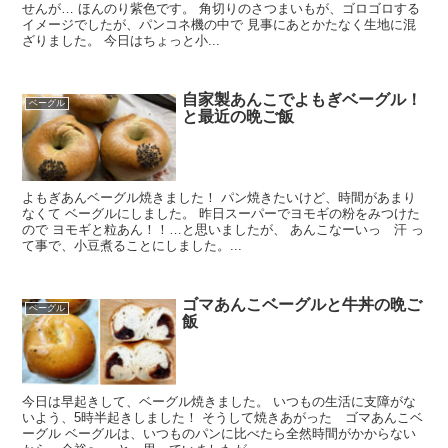
せんが… ほんのり紫色です。 角切りのさつまいもが、ゴロゴロする
イメージでしたが、パンコネ機の中で 見事にあとかたなく生地に混
ざりました。 今日はちょっと小...
自家製あんこでよもぎベーグル！
ベーグル
と最近の晩ご飯
よもぎあんベーグル焼きました！ パン焼きたいけど、時間があまり
なくて ベーグルにしました。 昨日スーパーでヨモギの粉をみつけた
ので ヨモギと粒あん！！…と思いましたが、 あんこなーいっ 汗 っ
て事で、小豆煮ることにしました。...
ゴマあんこベーグルと牛丼の晩ご
ベーグル
飯
今日は早起きして、ベーグル焼きました。 いつもの生活に支障がな
いよう、5時半起きしました！ そうして焼きあがった ゴマあんこベ
ーグル ベーグルは、いつものパンに比べたら全然時間がかからない