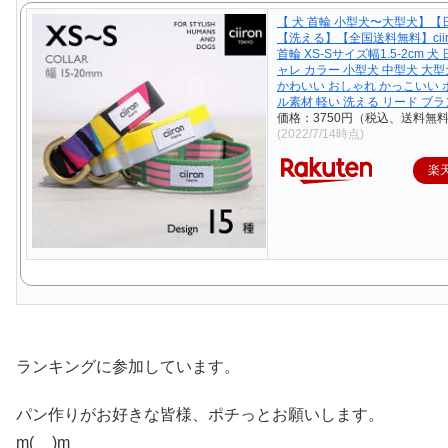
【 犬 首輪 小型犬〜大型犬】【
【洗える】【全国送料無料】ciiro
首輪 XS-Sサイズ幅1.5-2cm 
ャレ カラー 小型犬 中型犬 大型
かわいい おしゃれ かっこいい
ル素材 軽い 洗える リード ブ
価格：3750円（税込、送料無料
(2022/7/14時点)
楽
ランキングに参加しています。
パン作りがお好きな皆様、ポチっとお願いします。
m(__)m