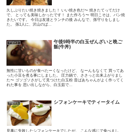
久しぶりたい焼き焼きました！ いい焼き色だ〜 焼きたてってだけ
で、 とっても美味しかったです！ また作ろう〜 明日こそは、パン焼
きたいです。 今日は友達とランチの後 みんなで、孫守りをしまし
た。 孫1人に、沢山のば...
午後9時半の白玉ぜんざいと晩ご
デザート
飯(牛丼)
無性に甘いものが食べたーくなったけど、 なーんもなくて 買ってあ
った小豆を煮る事にしました。 圧力鍋で、ささっと出来上がりまし
た〜 ゴソゴソさがして見つけた白玉粉 昔ばあちゃんがよく作ってく
れた事を 思い出しながら、白玉茹で...
シフォンケーキでティータイム
デザート
見事に失敗したシフォンケーキでしたが、 こんな感じで食べまし