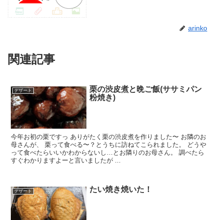
arinko
関連記事
栗の渋皮煮と晩ご飯(ササミパン
デザート
粉焼き)
今年お初の栗ですっ ありがたく栗の渋皮煮を作りました〜 お隣のお
母さんが、 栗って食べる〜？とうちに訪ねてこられました。 どうや
って食べたらいいかわからないし…とお隣りのお母さん。 調べたら
すぐわかりますよーと言いましたが ...
たい焼き焼いた！
デザート