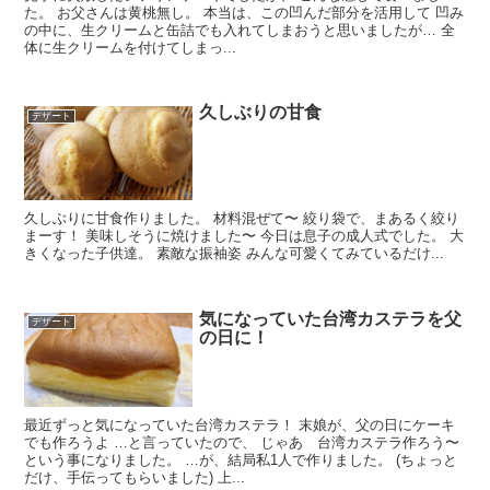
た。 お父さんは黄桃無し。 本当は、この凹んだ部分を活用して 凹み
の中に、生クリームと缶詰でも入れてしまおうと思いましたが… 全
体に生クリームを付けてしまっ...
久しぶりの甘食
デザート
久しぶりに甘食作りました。 材料混ぜて〜 絞り袋で、まあるく絞り
まーす！ 美味しそうに焼けました〜 今日は息子の成人式でした。 大
きくなった子供達。 素敵な振袖姿 みんな可愛くてみているだけ...
気になっていた台湾カステラを父
デザート
の日に！
最近ずっと気になっていた台湾カステラ！ 末娘が、父の日にケーキ
でも作ろうよ …と言っていたので、 じゃあ 台湾カステラ作ろう〜
という事になりました。 …が、結局私1人で作りました。 (ちょっと
だけ、手伝ってもらいました) 上...