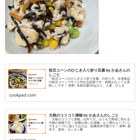
枝豆コーンのひじき入り炒り豆腐 by かあさんの
しごと
「枝豆コーンのひじき入り炒り豆腐」の作り方。冷凍食品
の枝豆コーンでサッと作れる副菜です。肉類がなくても美
味しいです！ 材料: 木綿豆腐300g入り、人参、ひじき
cookpad.com
大根のコリコリ漬物 by かあさんのしごと
「大根のコリコリ漬物」の作り方。おうちで簡単に作れる
大根の漬物です！ 結構お高いお漬物…もう買わなくていい
ですよ〜 汁に漬けておけは、結構保存可能です！ 材料: 唐
辛子、昆布、カンタン酢