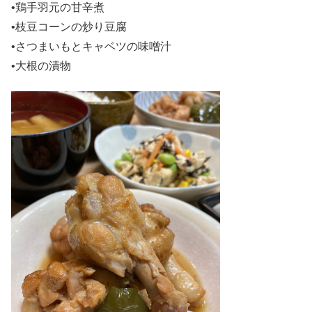
•鶏手羽元の甘辛煮
•枝豆コーンの炒り豆腐
•さつまいもとキャベツの味噌汁
•大根の漬物