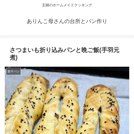
主婦のホームメイドクッキング
ありんこ母さんの台所とパン作り
さつまいも折り込みパンと晩ご飯(手羽元
煮)
菓子パン