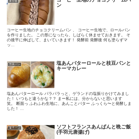
未分類
ン
コーヒー生地のチョコクリームパン 、 コーヒー生地で、ロールパン
を作りました。 この形になったら、しばらく休ませておきます。 そ
の後平に伸ばして、まいていきます！ 発酵前 発酵後 何も塗らずマ
ッ...
塩あんバターロールと枝豆パンと
惣菜パン
キーマカレー
塩あんバターロール パラパラっと、ゲランドの塩振りかけてみまし
た！ いつもと違うかな？？ まー私には、分からないと思います
笑。 断面っ ふわふわ生地に、あんことバター ふっくら〜と発酵しま
した！ ...
ソフトフランスあんぱんと晩ご飯
菓子パン
(手羽元唐揚げ)