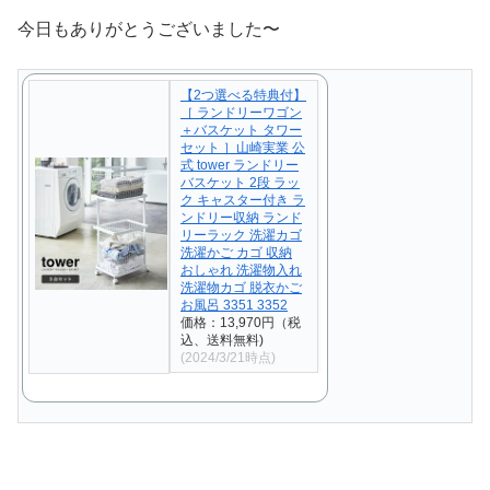
今日もありがとうございました〜
【2つ選べる特典付】
［ ランドリーワゴン
＋バスケット タワー
セット ］山崎実業 公
式 tower ランドリー
バスケット 2段 ラッ
ク キャスター付き ラ
ンドリー収納 ランド
リーラック 洗濯カゴ
洗濯かご カゴ 収納
おしゃれ 洗濯物入れ
洗濯物カゴ 脱衣かご
お風呂 3351 3352
価格：13,970円（税
込、送料無料)
(2024/3/21時点)