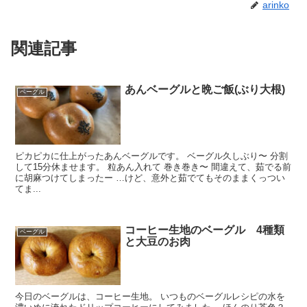
arinko
関連記事
あんベーグルと晩ご飯(ぶり大根)
ベーグル
ピカピカに仕上がったあんベーグルです。 ベーグル久しぶり〜 分割
して15分休ませます。 粒あん入れて 巻き巻き〜 間違えて、茹でる前
に胡麻つけてしまったー …けど、意外と茹でてもそのままくっつい
てま...
コーヒー生地のベーグル 4種類
ベーグル
と大豆のお肉
今日のベーグルは、コーヒー生地。 いつものベーグルレシピの水を