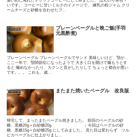
濃いめに淹れたドリップコーヒーにしてみました。 ほんのり茶色？
いです。 コーヒーに甘いミルクのイメージで、 練乳の粒ジャム クリ
ームチーズと砂糖を合わせたフ...
プレーンベーグルと晩ご飯(手羽
ベーグル
元黒酢煮)
プレーンベーグル プレーンベーグルでサンド 美味しいけど、顎が…
ここ一年で、顎関節症になったようで 大きく口を開けて噛もうとす
ると 噛めなかったり、カクンと音がしたりして ちょっと都合が悪い
です。。。 これも、歳...
またまた焼いたベーグル 改良版
ベーグル
帰宅して、まったまたベーグル焼きました。 前回のベーグルの砂
糖、黒糖20g＋白砂糖20g ↓ 今回はベーグルの砂
糖、黒糖15g＋白砂糖25g にしてみました。 見た目は変わらず ツル
ピカベーグルに仕上がりまし...