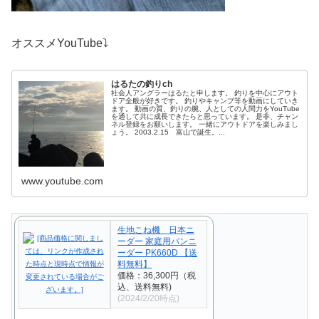
オススメYouTube⤵︎
はるたの釣りch
社会人アングラーはるたと申します。 釣りを中心にアウト
ドア全般が好きです。 釣りやキャンプ等を動画にしていき
ます。 動画の質、釣りの腕、人としての人間力をYouTube
を通して共に成長できたらと思っています。 是非、チャン
ネル登録をお願いします。 一緒にアウトドアを楽しみまし
ょう。 2003.2.15 富山で誕生。...
www.youtube.com
生地こね機 日本ニ
ーダー 家庭用パンニ
ーダー PK660D 【送
料無料】
価格：36,300円（税
込、送料無料)
(2024/2/20時点)