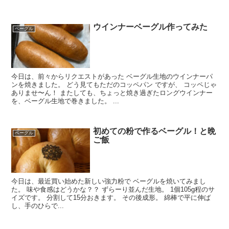
ウインナーベーグル作ってみた
ベーグル
今日は、前々からリクエストがあった ベーグル生地のウインナーパ
ンを焼きました。 どう見てもただのコッペパン ですが、 コッペじゃ
ありませ〜ん！ またしても、ちょっと焼き過ぎたロングウインナー
を、ベーグル生地で巻きました。 ...
初めての粉で作るベーグル！と晩
ベーグル
ご飯
今日は、最近買い始めた新しい強力粉で ベーグルを焼いてみまし
た。 味や食感はどうかな？？ ずらーり並んだ生地。 1個105g程のサ
イズです。 分割して15分おきます。 その後成形。 綿棒で平に伸ば
し、手のひらで...