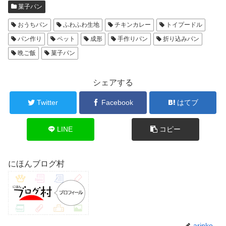
菓子パン
おうちパン
ふわふわ生地
チキンカレー
トイプードル
パン作り
ペット
成形
手作りパン
折り込みパン
晩ご飯
菓子パン
シェアする
Twitter
Facebook
はてブ
LINE
コピー
にほんブログ村
arinko