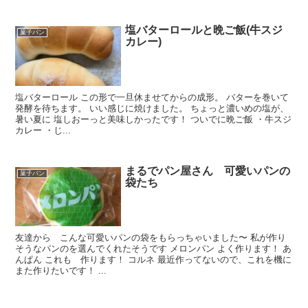
塩バターロールと晩ご飯(牛スジ
菓子パン
カレー)
塩バターロール この形で一旦休ませてからの成形。 バターを巻いて
発酵を待ちます。 いい感じに焼けました。 ちょっと濃いめの塩が、
暑い夏に 塩しおーっと美味しかったです！ ついでに晩ご飯 ・牛スジ
カレー ・じ...
まるでパン屋さん 可愛いパンの
菓子パン
袋たち
友達から こんな可愛いパンの袋をもらっちゃいました〜 私が作り
そうなパンのを選んでくれたそうです メロンパン よく作ります！ あ
んぱん これも 作ります！ コルネ 最近作ってないので、これを機に
また作りたいです！ ...