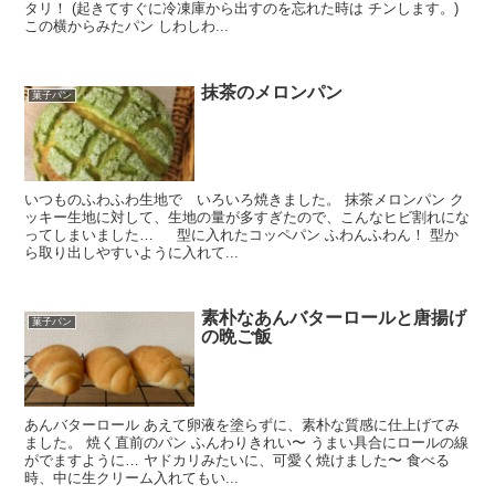
タリ！ (起きてすぐに冷凍庫から出すのを忘れた時は チンします。)
この横からみたパン しわしわ...
抹茶のメロンパン
菓子パン
いつものふわふわ生地で いろいろ焼きました。 抹茶メロンパン ク
ッキー生地に対して、生地の量が多すぎたので、こんなヒビ割れにな
ってしまいました… 型に入れたコッペパン ふわんふわん！ 型か
ら取り出しやすいように入れて...
素朴なあんバターロールと唐揚げ
菓子パン
の晩ご飯
あんバターロール あえて卵液を塗らずに、素朴な質感に仕上げてみ
ました。 焼く直前のパン ふんわりきれい〜 うまい具合にロールの線
がでますように… ヤドカリみたいに、可愛く焼けました〜 食べる
時、中に生クリーム入れてもい...