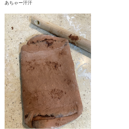
あちゃー汗汗