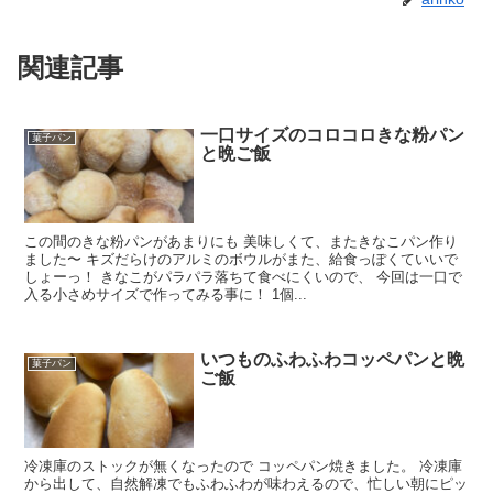
関連記事
一口サイズのコロコロきな粉パン
菓子パン
と晩ご飯
この間のきな粉パンがあまりにも 美味しくて、またきなこパン作り
ました〜 キズだらけのアルミのボウルがまた、給食っぽくていいで
しょーっ！ きなこがパラパラ落ちて食べにくいので、 今回は一口で
入る小さめサイズで作ってみる事に！ 1個...
いつものふわふわコッペパンと晩
菓子パン
ご飯
冷凍庫のストックが無くなったので コッペパン焼きました。 冷凍庫
から出して、自然解凍でもふわふわが味わえるので、忙しい朝にピッ