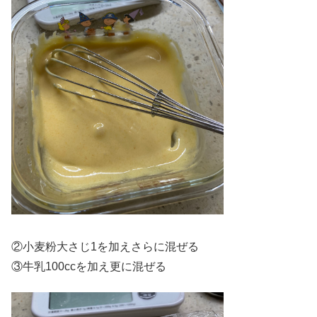
②小麦粉大さじ1を加えさらに混ぜる
③牛乳100ccを加え更に混ぜる