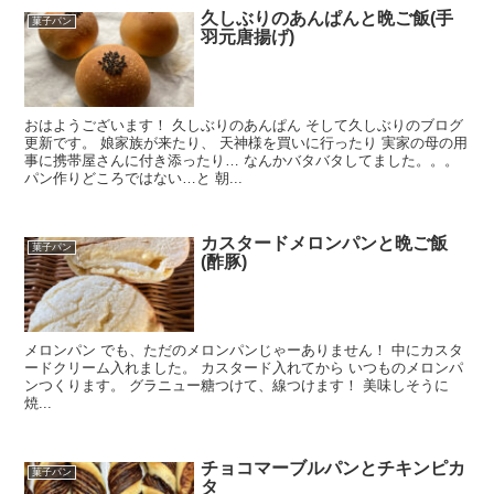
久しぶりのあんぱんと晩ご飯(手
菓子パン
羽元唐揚げ)
おはようございます！ 久しぶりのあんぱん そして久しぶりのブログ
更新です。 娘家族が来たり、 天神様を買いに行ったり 実家の母の用
事に携帯屋さんに付き添ったり… なんかバタバタしてました。。。
パン作りどころではない…と 朝...
カスタードメロンパンと晩ご飯
菓子パン
(酢豚)
メロンパン でも、ただのメロンパンじゃーありません！ 中にカスタ
ードクリーム入れました。 カスタード入れてから いつものメロンパ
ンつくります。 グラニュー糖つけて、線つけます！ 美味しそうに
焼...
チョコマーブルパンとチキンピカ
菓子パン
タ