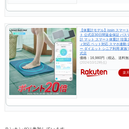
【体重計モデル】issin スマー
ト 公式店30日間返金保証 バス
計 マット スマート体重計 珪藻
ィ対応 ペット対応 スマホ連動
ー ダイエット シニア利用 家族
式店
価格：16,980円（税込、送料無
(2024/10/12時点)
楽