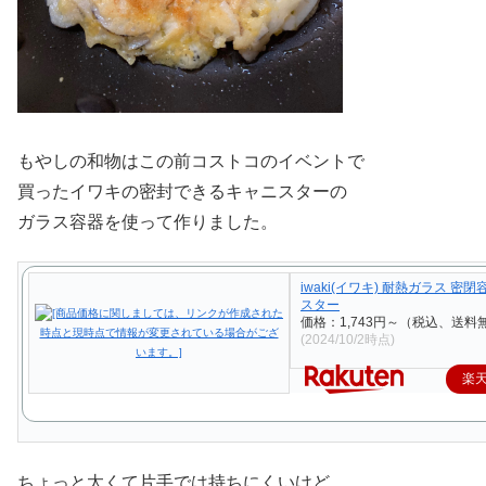
もやしの和物はこの前コストコのイベントで
買ったイワキの密封できるキャニスターの
ガラス容器を使って作りました。
iwaki(イワキ) 耐熱ガラス 密閉
スター
価格：1,743円～（税込、送料無
(2024/10/2時点)
楽
ちょっと太くて片手では持ちにくいけど、