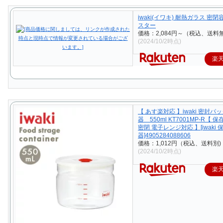
iwaki(イワキ) 耐熱ガラス 密閉
スター
価格：2,084円～（税込、送料無
(2024/10/2時点)
楽
【 あす楽対応 】iwaki 密封パ
器 550ml KT7001MP-R【 
密閉 電子レンジ対応 】[iwaki 
器]4905284088606
価格：1,012円（税込、送料別)
(2024/10/2時点)
楽