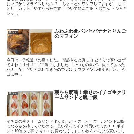
おいてからスライスしたので、 ちょっとシワシワしてますが、 しっ
とり、カットしやすかったです！ ついでに晩ご飯 ・おでん ・シャキ
シャ...
ふわふわ食パンとバナナとりんご
食パン
のマフィン
今日は、予報通りの雪でした。 朝起きると真っ白 どうりで寒いはず
ですね！ 1日ゴロゴロ過ごしました。 いつもの食パン 買ってあった
バナナが、だいぶ熟してきたので バナナマフィンも作りました。 今
日は中...
朝から萌断！幸せのイチゴ生クリ
食パン
ームサンドと晩ご飯
イチゴの生クリームサンド作りました〜 スーパーで、ポイント10倍
になる券を持っていたので、思い切ってイチゴ買いました！！ ポイ
ント10倍って事で 今すぐに買わなくてもよい物をいろいろ買いまし