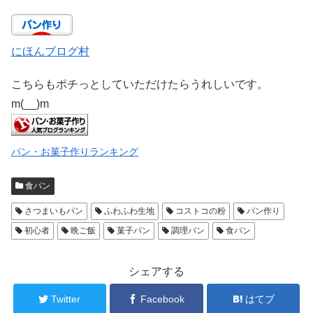
にほんブログ村
こちらもポチっとしていただけたらうれしいです。
m(__)m
パン・お菓子作りランキング
食パン
さつまいもパン
ふわふわ生地
コストコの粉
パン作り
初心者
晩ご飯
菓子パン
調理パン
食パン
シェアする
Twitter
Facebook
はてブ