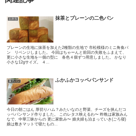
抹茶とプレーンの二色パン
お弁当
プレーンの生地に抹茶を加えた2種類の生地で 市松模様のミニ角食パ
ン リベンジしました。 今回はちゃーんと前回の失敗をふまえて、
更に小さな生地を一個の型に 各色４個ずつ用意しました。 かなり
小さな12gサイズ。 ４...
ふかふかコッペパンサンド
菓子パン
今日の朝ごはん 厚切りハム？みたいなのと野菜、チーズを挟んだコ
ッペパンサンド作りました。 このレタス映えるわ〜 昨晩は家族みん
なで、中華三昧からの 更に家飲み〜 娘夫婦も泊まっていき(ごろ寝)
娘は敷きマットで寝たもの...