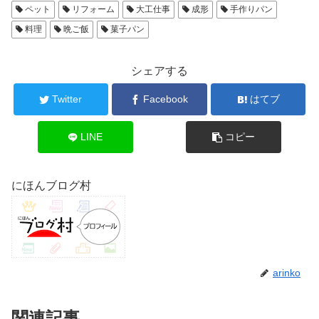
ペット
リフォーム
大工仕事
成形
手作りパン
料理
晩ご飯
菓子パン
シェアする
Twitter
Facebook
はてブ
LINE
コピー
にほんブログ村
arinko
関連記事