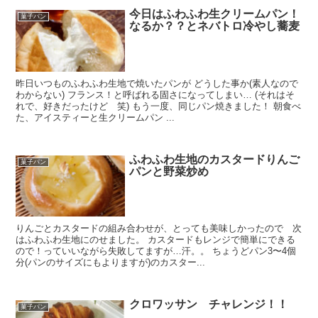
今日はふわふわ生クリームパン！
菓子パン
なるか？？とネバトロ冷やし蕎麦
昨日いつものふわふわ生地で焼いたパンが どうした事か(素人なので
わからない) フランス！と呼ばれる固さになってしまい… (それはそ
れで、好きだったけど 笑) もう一度、同じパン焼きました！ 朝食べ
た、アイスティーと生クリームパン ...
ふわふわ生地のカスタードりんご
菓子パン
パンと野菜炒め
りんごとカスタードの組み合わせが、とっても美味しかったので 次
はふわふわ生地にのせました。 カスタードもレンジで簡単にできる
ので！っていいながら失敗してますが…汗。。 ちょうどパン3〜4個
分(パンのサイズにもよりますが)のカスター...
クロワッサン チャレンジ！！
菓子パン