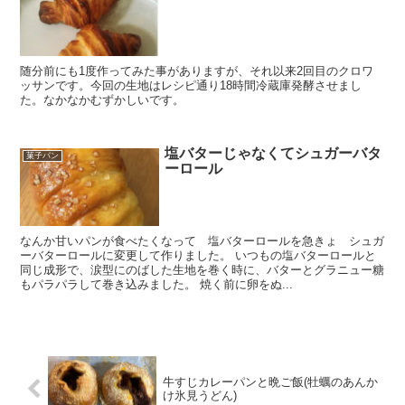
随分前にも1度作ってみた事がありますが、それ以来2回目のクロワ
ッサンです。今回の生地はレシピ通り18時間冷蔵庫発酵させまし
た。なかなかむずかしいです。
塩バターじゃなくてシュガーバタ
菓子パン
ーロール
なんか甘いパンが食べたくなって 塩バターロールを急きょ シュガ
ーバターロールに変更して作りました。 いつもの塩バターロールと
同じ成形で、涙型にのばした生地を巻く時に、バターとグラニュー糖
もパラパラして巻き込みました。 焼く前に卵をぬ...
牛すじカレーパンと晩ご飯(牡蠣のあんか
け氷見うどん)