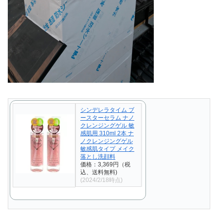
シンデレラタイム ブ
ースターセラム ナノ
クレンジングゲル 敏
感肌用 310ml 2本 ナ
ノクレンジングゲル
敏感肌タイプ メイク
落とし洗顔料
価格：3,369円（税
込、送料無料)
(2024/2/18時点)