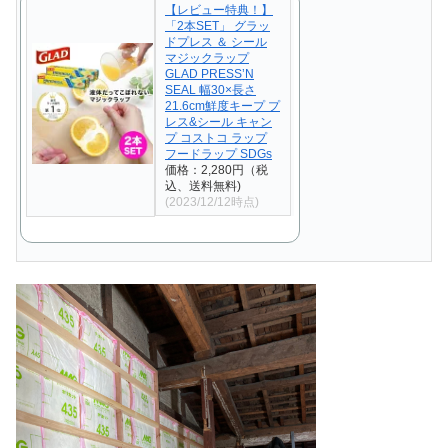
【レビュー特典！】
「2本SET」 グラッ
ドプレス ＆ シール
マジックラップ
GLAD PRESS’N
SEAL 幅30×長さ
21.6cm鮮度キープ プ
レス&シール キャン
プ コストコ ラップ
フードラップ SDGs
価格：2,280円（税
込、送料無料)
(2023/12/12時点)