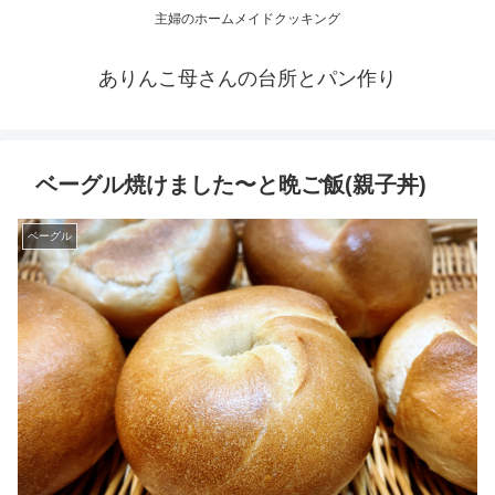
主婦のホームメイドクッキング
ありんこ母さんの台所とパン作り
ベーグル焼けました〜と晩ご飯(親子丼)
ベーグル