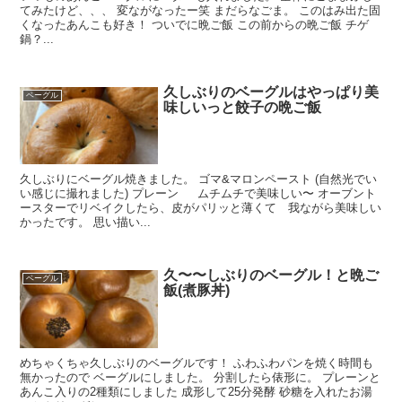
てみたけど、、、 変ながなったー笑 まだらなごま。 このはみ出た固
くなったあんこも好き！ ついでに晩ご飯 この前からの晩ご飯 チゲ
鍋？...
久しぶりのベーグルはやっぱり美
ベーグル
味しいっと餃子の晩ご飯
久しぶりにベーグル焼きました。 ゴマ&マロンペースト (自然光でい
い感じに撮れました) プレーン ムチムチで美味しい〜 オーブント
ースターでリベイクしたら、皮がパリッと薄くて 我ながら美味しい
かったです。 思い描い...
久〜〜しぶりのベーグル！と晩ご
ベーグル
飯(煮豚丼)
めちゃくちゃ久しぶりのベーグルです！ ふわふわパンを焼く時間も
無かったので ベーグルにしました。 分割したら俵形に。 プレーンと
あんこ入りの2種類にしました 成形して25分発酵 砂糖を入れたお湯