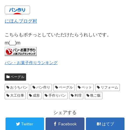
にほんブログ村
こちらもポチっとしていただけたらうれしいです。
m(__)m
パン・お菓子作りランキング
ベーグル
おうちパン
パン作り
ベーグル
ペット
リフォーム
大工仕事
成形
手作りパン
料理
晩ご飯
シェアする
Twitter
Facebook
はてブ