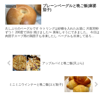
プレーンベーグルと晩ご飯(麻婆
ベーグル
茄子)
久しぶりのベーグルです ケトリングは砂糖を入れたお湯に 片面30秒
ずつ！ 200度で16分 焼けました〜 美味しそうにできました。 今日は
肉団子スープ用の鶏団子も冷凍したし ベーグルも冷凍して送ろ...
アップルパイと晩ご飯(天ぷら)
ミニミニウインナーと晩ご飯(エビ餃子)