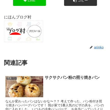
LINE
コピー
にほんブログ村
arinko
関連記事
サクサクパン粉の照り焼きパン
惣菜パン
なんか変わったパンはないかな〜？？ 考えて作った、パン粉付き照
り焼きハンバーグパンです！ 我が家で1番人気のピザの具を、パンの
中に入れました。 いつもの冷食ハンバーグ。 お弁当にっていうより