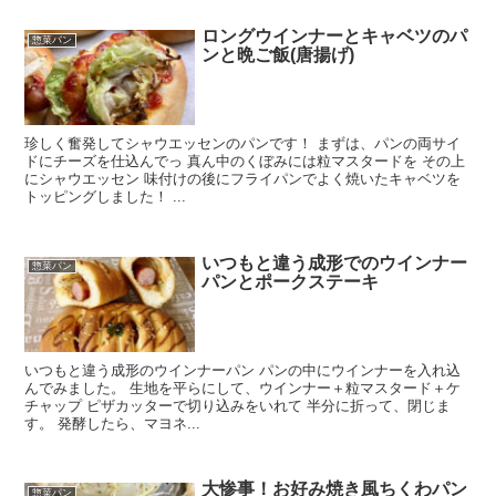
ロングウインナーとキャベツのパ
惣菜パン
ンと晩ご飯(唐揚げ)
珍しく奮発してシャウエッセンのパンです！ まずは、パンの両サイ
ドにチーズを仕込んでっ 真ん中のくぼみには粒マスタードを その上
にシャウエッセン 味付けの後にフライパンでよく焼いたキャベツを
トッピングしました！ ...
いつもと違う成形でのウインナー
惣菜パン
パンとポークステーキ
いつもと違う成形のウインナーパン パンの中にウインナーを入れ込
んでみました。 生地を平らにして、ウインナー＋粒マスタード＋ケ
チャップ ピザカッターで切り込みをいれて 半分に折って、閉じま
す。 発酵したら、マヨネ...
大惨事！お好み焼き風ちくわパン
惣菜パン