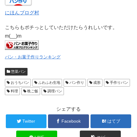
にほんブログ村
こちらもポチっとしていただけたらうれしいです。
m(__)m
パン・お菓子作りランキング
惣菜パン
おうちパン
ふわふわ生地
パン作り
成形
手作りパン
料理
晩ご飯
調理パン
シェアする
Twitter
Facebook
はてブ