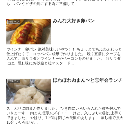
も、パンやピザの具にする為に常備して...
みんな大好き卵パン
惣菜パン
ウインナー卵パン 絶対美味しいやつ！！ ちょっとでもふわふわっと
仕上げたくて、コッペパン成形で作りました。 焼く直前にクープを
入れて、卵サラダとウインナーやベーコンをのせました。 卵サラダ
には、隠し味にお砂糖と粒マスタード...
ほわほわ肉まん〜と忘年会ランチ
惣菜パン
久しぶりに肉まん作りました。 ひき肉にいろいろ入れた種を包んで
いきまーす！ 肉まん成形ムズイ！！ …けど、久しぶりの割に上手く
できました。 やはり、1.2個は閉じめ失敗のあります… 蒸し器で強火
15分 いい匂いが...