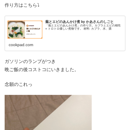
作り方はこちら⤵︎
蕪とエビのあんかけ煮 by かあさんのしごと
「蕪とエビのあんかけ煮」の作り方。カブラとエビの相性
○ トロトロ優しい煮物です。 材料: カブラ、水、酒
cookpad.com
ガソリンのランプがつき
晩ご飯の後コストコにいきました。
念願のこれっ