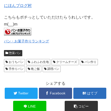
にほんブログ村
こちらもポチっとしていただけたらうれしいです。
m(__)m
パン・お菓子作りランキング
惣菜パン
おうちパン
ふわふわ生地
クリームチーズ
パン作り
手作りパン
晩ご飯
調理パン
シェアする
Twitter
Facebook
はてブ
LINE
コピー