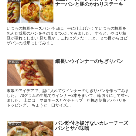
ナーパンと豚のかわりステーキ
いつもの枝豆チーズパン 今日は、平に仕上げたくていつもの枝豆を
包んだ成形のパンをそのままつぶしてみました。 すると、やはり枝
豆が潰れてしまい 見た目が… これはダメだ！…と、２つ目からはピ
ザパンの成形にしてみまし...
細長いウインナーのちぎりパン
惣菜パン
末娘のアイデアで、型に入れてウインナーのちぎりパンを作ってみま
した。 70グラムの生地でウインナー2本をまいて、輪切りにして並べ
ました。 上には マヨネーズとケチャップ 粗挽き胡椒とパセリを
トッピング。 ちょうど一口サイズ...
パン粉付き揚げないカレーチーズ
惣菜パン
パンとサバ味噌