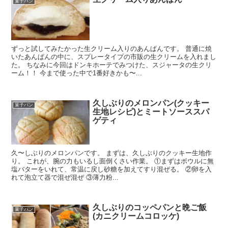
菓子パン
ずっと試してみたかった生クリーム入りのあんぱんです。 普通に焼
いたあんぱんの中に、スプレータイプの市販の生クリームを入れまし
た。 ちなみに今回はドンキホーテでみつけた、スジャータの生クリ
ーム！！ 今まで使った中で1番好きかも〜...
久しぶりのメロンパン(クッキー
菓子パン
生地レシピ)とミートソーススパ
ゲティ
久〜しぶりのメロンパンです。 まずは、久しぶりのクッキー生地作
り。 これが、腕の力もいるし面倒くさい作業。 ①まずはボウルに無
塩バターをいれて、常温に戻し砂糖を加えてすり混ぜる。 ②卵を入
れて泡立て器で混ぜ混ぜ ③薄力粉...
久しぶりのコッペパンと晩ご飯
菓子パン
(カニクリームコロッケ)