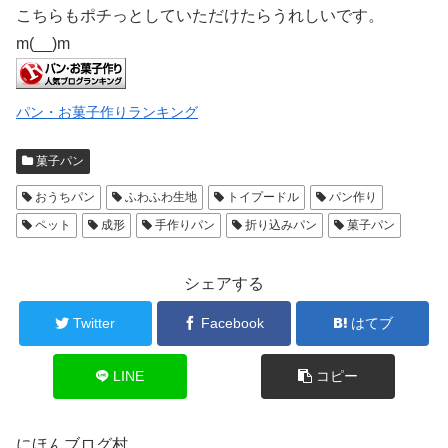
こちらもポチっとしていただけたらうれしいです。
m(__)m
パン・お菓子作りランキング
菓子パン
おうちパン
ふわふわ生地
トイプードル
パン作り
ペット
成形
手作りパン
折り込みパン
菓子パン
シェアする
Twitter
Facebook
はてブ
LINE
コピー
にほんブログ村