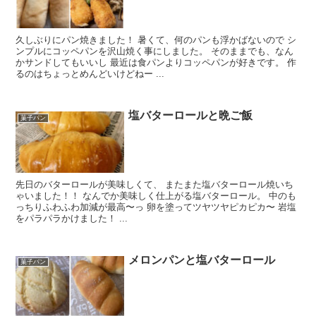
久しぶりにパン焼きました！ 暑くて、何のパンも浮かばないので シ
ンプルにコッペパンを沢山焼く事にしました。 そのままでも、なん
かサンドしてもいいし 最近は食パンよりコッペパンが好きです。 作
るのはちょっとめんどいけどねー ...
塩バターロールと晩ご飯
菓子パン
先日のバターロールが美味しくて、 またまた塩バターロール焼いち
ゃいました！！ なんでか美味しく仕上がる塩バターロール。 中のも
っちりふわふわ加減が最高〜っ 卵を塗ってツヤツヤピカピカ〜 岩塩
をパラパラかけました！ ...
メロンパンと塩バターロール
菓子パン