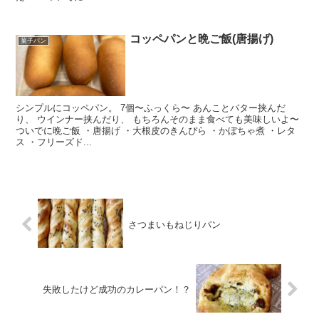
コッペパンと晩ご飯(唐揚げ)
菓子パン
シンプルにコッペパン。 7個〜ふっくら〜 あんことバター挟んだ
り、 ウインナー挟んだり、 もちろんそのまま食べても美味しいよ〜
ついでに晩ご飯 ・唐揚げ ・大根皮のきんぴら ・かぼちゃ煮 ・レタ
ス ・フリーズド...
さつまいもねじりパン
失敗したけど成功のカレーパン！？