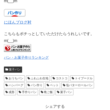
m(__)m
にほんブログ村
こちらもポチっとしていただけたらうれしいです。
m(__)m
パン・お菓子作りランキング
菓子パン
おうちパン
ふわふわ生地
コストコ
トイプードル
ハンバーグ
パン作り
ペット
塩バターロールパン
成形
手作りパン
晩ご飯
菓子パン
シェアする