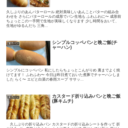
久しぶりのあんバターロール 絶対美味しいあんことバターの組み合
わせを さらにバターロールの成形でパン生地も ふわふわに〜 成形前
ちょっとこの一手間で生地が美味しくなります 少し時間をおいて、
生地がゆるんだら 三角...
シンプルコッペパンと晩ご飯(チ
菓子パン
ャーハン)
シンプルにコッペパン 私にしたらちょっとこんがりめ 裏までよく焼
けてます！ ふわふわ〜 今日は昨日煮ておいた煮豚でチャーハンしま
した らく〜 エビと白菜の春雨スープ ササッ...
カスタード折り込みパンと晩ご飯
菓子パン
(豚キムチ)
久しぶりの折り込みパン カスタードの折り込みシートを作って 折