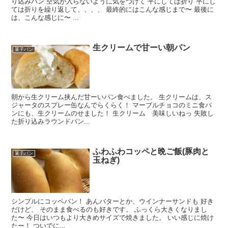
り込みパン 空気が入らないように気をつけて 平にしては折り 平にし
ては折りを繰り返して、、、、 最終的にはこんな感じまで〜 最後に
は、こんな感じに〜 ...
生クリームで甘ーい朝パン
菓子パン
朝から生クリーム挟んだ甘ーいパン食べました。 生クリームは、ス
ジャータのスプレー缶なんでらくらく！ マーブルチョコのミニ食パ
ンにも、生クリームのせました！ 生クリーム 美味しいねっ 失敗し
た折り込みラウンドパン...
ふわふわコッペと晩ご飯(豚肉と
菓子パン
玉ねぎ)
シンプルにコッペパン！ あんバターとか、ウインナーサンドも 好き
だけど、 そのまま食べるのも好きです。 ふっくら大きくなりまし
た〜 今日はいつもより大きめサイズで焼きました。 いい感じに焼け
たー！ ついでに...