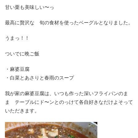
甘い栗も美味しい〜っ
最高に贅沢な 旬の食材を使ったベーグルとなりました。
うまっ！！
ついでに晩ご飯
・麻婆豆腐
・白菜とあさりと春雨のスープ
我が家の麻婆豆腐は、いつも作った深いフライパンのま
ま テーブルにド〜ンとのっけて各自好きなだけよそって
いただきます。