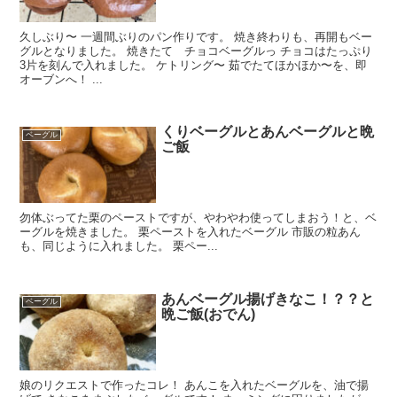
久しぶり〜 一週間ぶりのパン作りです。 焼き終わりも、再開もベー
グルとなりました。 焼きたて チョコベーグルっ チョコはたっぷり
3片を刻んで入れました。 ケトリング〜 茹でたてほかほか〜を、即
オーブンへ！ ...
くりベーグルとあんベーグルと晩
ベーグル
ご飯
勿体ぶってた栗のペーストですが、やわやわ使ってしまおう！と、ベ
ーグルを焼きました。 栗ペーストを入れたベーグル 市販の粒あん
も、同じように入れました。 栗ペー...
あんベーグル揚げきなこ！？？と
ベーグル
晩ご飯(おでん)
娘のリクエストで作ったコレ！ あんこを入れたベーグルを、油で揚