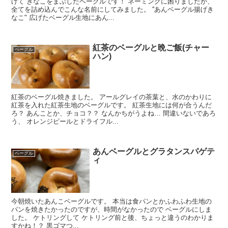
げて きなこをまぶしたベーグルです！ ネーミングに困りましたが、
全てを詰め込んでこんな名前にしてみました。 ''あんベーグル揚げき
なこ" 広げたベーグル生地にあん...
紅茶のベーグルと晩ご飯(チャー
ベーグル
ハン)
紅茶のベーグル焼きました。 アールグレイの茶葉と、水のかわりに
紅茶を入れた紅茶生地のベーグルです。 紅茶生地には何が合うんだ
ろ？ あんことか、チョコ？？ なんかちがうよね… 間違いないであろ
う、 オレンジピールとドライフル...
あんベーグルとグラタンスパゲテ
ベーグル
ィ
今朝焼いたあんこベーグルです。 本当は食パンとかふわふわ生地の
パンを焼きたかったのですが、時間がなかったので ベーグルにしま
した。 ケトリングして ケトリング前と後、ちょっと違うのわかりま
すかね！？ 黒ゴマつ...