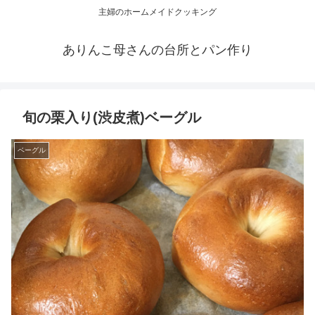
主婦のホームメイドクッキング
ありんこ母さんの台所とパン作り
旬の栗入り(渋皮煮)ベーグル
ベーグル