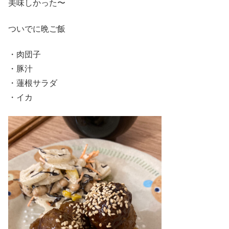
美味しかった〜
ついでに晩ご飯
・肉団子
・豚汁
・蓮根サラダ
・イカ