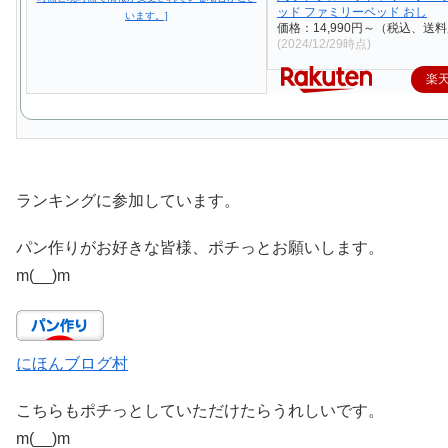
ッド ファミリーベッド おし
価格：14,990円～（税込、送料
(2024/12/29時点)
楽
ランキングに参加しています。
パン作りがお好きな皆様、ポチっとお願いします。
m(__)m
にほんブログ村
こちらもポチっとしていただけたらうれしいです。
m(__)m