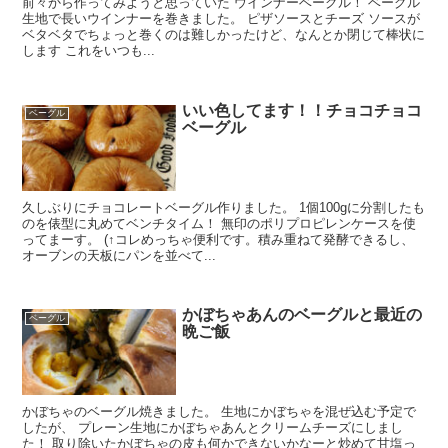
前々から作ってみようと思っていた ウインナーベーグル！ ベーグル
生地で長いウインナーを巻きました。 ピザソースとチーズ ソースが
ベタベタでちょっと巻くのは難しかったけど、なんとか閉じて棒状に
します これをいつも...
いい色してます！！チョコチョコ
ベーグル
ベーグル
久しぶりにチョコレートベーグル作りました。 1個100gに分割したも
のを俵型に丸めてベンチタイム！ 無印のポリプロピレンケースを使
ってまーす。 (↑コレめっちゃ便利です。積み重ねて発酵できるし、
オーブンの天板にパンを並べて...
かぼちゃあんのベーグルと最近の
ベーグル
晩ご飯
かぼちゃのベーグル焼きました。 生地にかぼちゃを混ぜ込む予定で
したが、 プレーン生地にかぼちゃあんとクリームチーズにしまし
た！ 取り除いたかぼちゃの皮も何かできないかなーと炒めて甘塩っ