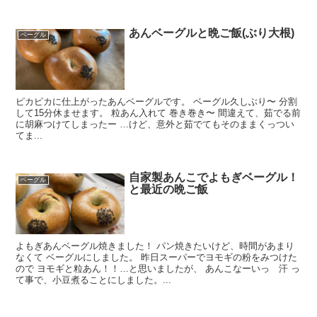
あんベーグルと晩ご飯(ぶり大根)
ベーグル
ピカピカに仕上がったあんベーグルです。 ベーグル久しぶり〜 分割
して15分休ませます。 粒あん入れて 巻き巻き〜 間違えて、茹でる前
に胡麻つけてしまったー …けど、意外と茹でてもそのままくっつい
てま...
自家製あんこでよもぎベーグル！
ベーグル
と最近の晩ご飯
よもぎあんベーグル焼きました！ パン焼きたいけど、時間があまり
なくて ベーグルにしました。 昨日スーパーでヨモギの粉をみつけた
ので ヨモギと粒あん！！…と思いましたが、 あんこなーいっ 汗 っ
て事で、小豆煮ることにしました。...