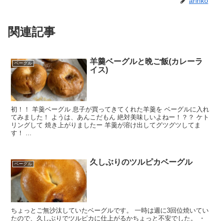
arinko
関連記事
羊羹ベーグルと晩ご飯(カレーラ
ベーグル
イス)
初！！ 羊羹ベーグル 息子が買ってきてくれた羊羹を ベーグルに入れ
てみました！ ようは、あんこだもん 絶対美味しいよねー！？？ ケト
リングして 焼き上がりましたー 羊羹が溶け出してグツグツしてま
す！ ...
久しぶりのツルピカベーグル
ベーグル
ちょっとご無沙汰していたベーグルです。 一時は週に3回位焼いてい
たので、久しぶりでツルピカに仕上がるかちょっと不安でした。 ・