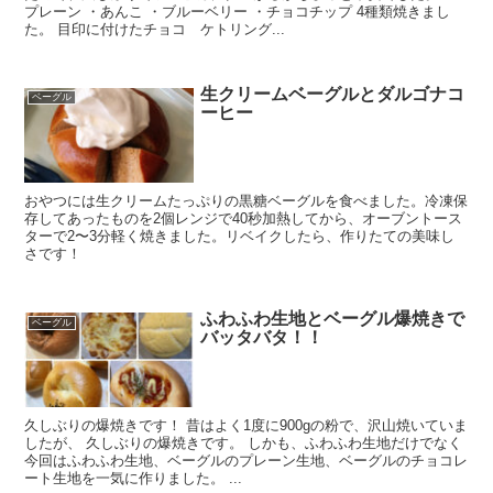
プレーン ・あんこ ・ブルーベリー ・チョコチップ 4種類焼きまし
た。 目印に付けたチョコ ケトリング...
生クリームベーグルとダルゴナコ
ベーグル
ーヒー
おやつには生クリームたっぷりの黒糖ベーグルを食べました。冷凍保
存してあったものを2個レンジで40秒加熱してから、オーブントース
ターで2〜3分軽く焼きました。リベイクしたら、作りたての美味し
さです！
ふわふわ生地とベーグル爆焼きで
ベーグル
バッタバタ！！
久しぶりの爆焼きです！ 昔はよく1度に900gの粉で、沢山焼いていま
したが、 久しぶりの爆焼きです。 しかも、ふわふわ生地だけでなく
今回はふわふわ生地、ベーグルのプレーン生地、ベーグルのチョコレ
ート生地を一気に作りました。 ...