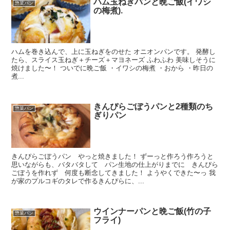
ハム玉ねぎパンと晩ご飯(イワシ
惣菜パン
の梅煮).
ハムを巻き込んで、上に玉ねぎをのせた オニオンパンです。 発酵し
たら、スライス玉ねぎ＋チーズ＋マヨネーズ ふわふわ 美味しそうに
焼けました〜！ ついでに晩ご飯 ・イワシの梅煮 ・おから ・昨日の
煮...
きんぴらごぼうパンと2種類のち
惣菜パン
ぎりパン
きんぴらごぼうパン やっと焼きました！ ずーっと作ろう作ろうと
思いながらも、バタバタして パン生地の仕上がりまでに きんぴら
ごぼうを作れず 何度も断念してきました！ ようやくできた〜っ 我
が家のプルコギのタレで作るきんぴらに、...
ウインナーパンと晩ご飯(竹の子
惣菜パン
フライ)