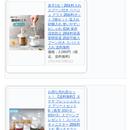
楽天1位！調味料入れ
スプーン付き ベージ
ュ グラス 調味料ポッ
ト 2個セット 塩入れ
砂糖入れ 使いやすい
おしゃれ 収納 保存
湿気防止 調味料容器
密閉容器 調節可能ス
プーン付き スパイス
入れ 送料無料
価格：2,080円（税
込、送料無料)
(2024/6/18時点)
お得な売れ筋セッ
ト！ 【送料無料】タ
ケヤ フレッシュロッ
ク アソートセット
B（角型 300×3
800×3）スプーンプ
レゼント！ スパイス
キャニスター 調味料
入れ 選べるカラー