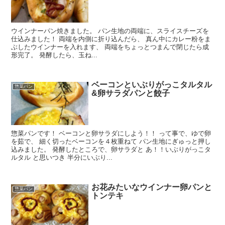
ウインナーパン焼きました。 パン生地の両端に、スライスチーズを
仕込みました！ 両端を内側に折り込んだら、 真ん中にカレー粉をま
ぶしたウインナーを入れます、 両端をちょっとつまんで閉じたら成
形完了。 発酵したら、玉ね...
ベーコンといぶりがっこタルタル
惣菜パン
&卵サラダパンと餃子
惣菜パンです！ ベーコンと卵サラダにしよう！！ って事で、ゆで卵
を茹で、 細く切ったベーコンを４枚重ねて パン生地にぎゅっと押し
込みました。 発酵したところで、卵サラダと あ！！いぶりがっこタ
ルタル と思いつき 半分にいぶり...
お花みたいなウインナー卵パンと
惣菜パン
トンテキ