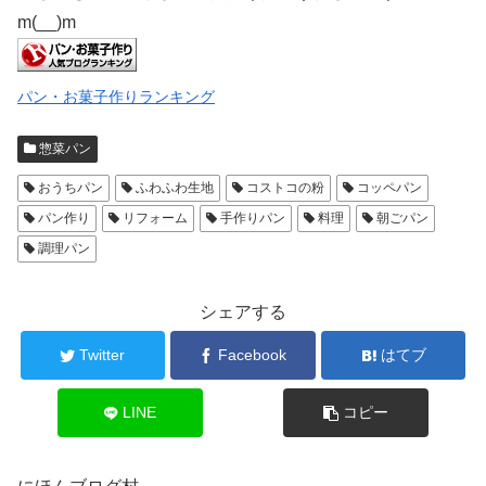
m(__)m
パン・お菓子作りランキング
惣菜パン
おうちパン
ふわふわ生地
コストコの粉
コッペパン
パン作り
リフォーム
手作りパン
料理
朝ごパン
調理パン
シェアする
Twitter
Facebook
はてブ
LINE
コピー