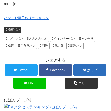
m(__)m
パン・お菓子作りランキング
惣菜パン
おうちパン
ふわふわ生地
ウインナーパン
パン作り
成形
手作りパン
料理
晩ご飯
調理パン
シェアする
Twitter
Facebook
はてブ
LINE
コピー
にほんブログ村