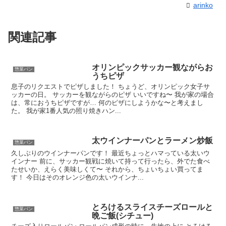
arinko
関連記事
オリンピックサッカー観ながらお
惣菜パン
うちピザ
息子のリクエストでピザしました！ ちょうど、オリンピック女子サ
ッカーの日。 サッカーを観ながらのピザ いいですね〜 我が家の場合
は、常におうちピザですが… 何のピザにしようかな〜と考えまし
た。 我が家1番人気の照り焼きハン...
太ウインナーパンとラーメン炒飯
惣菜パン
久しぶりのウインナーパンです！ 最近ちょっとハマっている太いウ
インナー 前に、サッカー観戦に焼いて持って行ったら、外でた食べ
たせいか、えらく美味しくて〜 それから、ちょいちょい買ってま
す！ 今日はそのオレンジ色の太いウインナ...
とろけるスライスチーズロールと
惣菜パン
晩ご飯(シチュー)