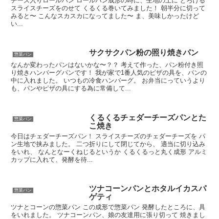
チーズ入りロールパン ロールパン成形の時に、生地の上に とろける
スライスチーズをのせて くるくる巻いてみました！ 朝半分に切って
みると〜 こんなスカスカになってました〜 ま、美味しかったけど
い...
サクサクパン粉の照り焼きパン
惣菜パン
なんか変わったパンはないかな〜？？ 考えて作った、パン粉付き照
り焼きハンバーグパンです！ 我が家で1番人気のピザの具を、パンの
中に入れました。 いつもの冷食ハンバーグ。 お弁当にっていうより
も、パンやピザの具にする為に常備して...
くるくるチェダーチーズパンとた
惣菜パン
こ焼き
今日はチェダーチーズパン！ スライスチーズのチェダーチーズを パ
ン生地で挟みました。 二つ折りにして閉じてから、 適当に切り込み
をいれ、 なんとなーくねじるというか くるくるっと丸く成形 アルミ
カップに入れて、発酵を待...
ツナコーンパンとホタルイカスパ
惣菜パン
ゲティ
ツナとコーンの惣菜パン この成形で惣菜パン 発酵したところに、具
をいれました。 ツナコーンパン、娘の友達用に張り切って 焼きまし