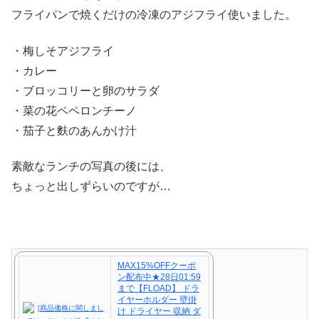
フライパンで焼くだけの冷凍のアジフライ使いました。
・梅しそアジフライ
・カレー
・ブロッコリーと卵のサラダ
・菜の花ペペロンチーノ
・茄子と麩のあんかけ汁
素敵なランチの写真の後には、
ちょっと出しずらいのですが…
MAX15%OFFクーポ
ン配布中★28日01:59
まで【FLOAD】 ドラ
イヤーホルダー 壁掛
け ドライヤー 収納 ダ