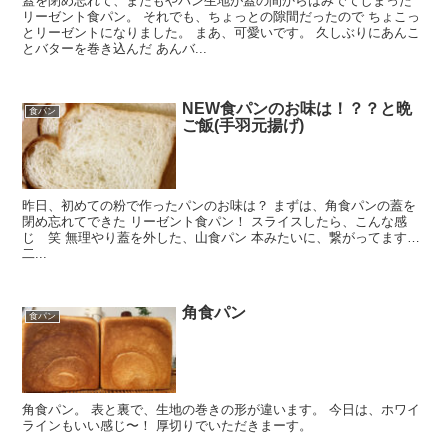
蓋を閉め忘れて、またもやパン生地が蓋の間からはみでてしまった
リーゼント食パン。 それでも、ちょっとの隙間だったので ちょこっ
とリーゼントになりました。 まあ、可愛いです。 久しぶりにあんこ
とバターを巻き込んだ あんバ...
NEW食パンのお味は！？？と晩
食パン
ご飯(手羽元揚げ)
昨日、初めての粉で作ったパンのお味は？ まずは、角食パンの蓋を
閉め忘れてできた リーゼント食パン！ スライスしたら、こんな感
じ 笑 無理やり蓋を外した、山食パン 本みたいに、繋がってます…
二...
角食パン
食パン
角食パン。 表と裏で、生地の巻きの形が違います。 今日は、ホワイ
ラインもいい感じ〜！ 厚切りでいただきまーす。