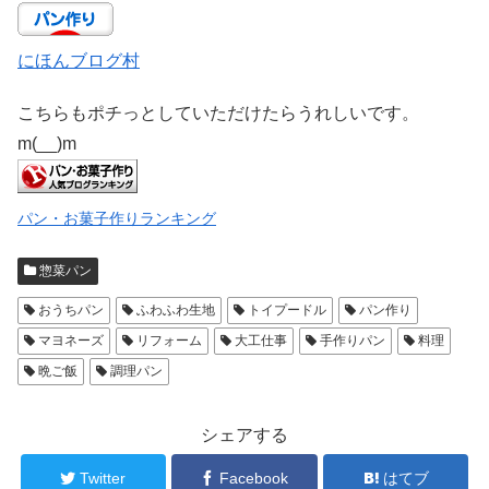
にほんブログ村
こちらもポチっとしていただけたらうれしいです。
m(__)m
パン・お菓子作りランキング
惣菜パン
おうちパン
ふわふわ生地
トイプードル
パン作り
マヨネーズ
リフォーム
大工仕事
手作りパン
料理
晩ご飯
調理パン
シェアする
Twitter
Facebook
はてブ