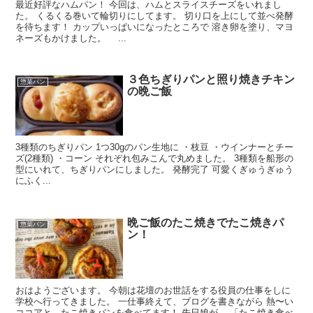
最近好評なハムパン！ 今回は、ハムとスライスチーズをいれまし
た。 くるくる巻いて輪切りにしてます。 切り口を上にして並べ発酵
を待ちます！ カップいっぱいになったところで 溶き卵を塗り、マヨ
ネーズもかけました。 ...
３色ちぎりパンと照り焼きチキン
惣菜パン
の晩ご飯
3種類のちぎりパン 1つ30gのパン生地に ・枝豆 ・ウインナーとチー
ズ(2種類) ・コーン それぞれ包みこんで丸めました。 3種類を船形の
型にいれて、ちぎりパンにしました。 発酵完了 可愛くぎゅうぎゅう
にふく...
晩ご飯のたこ焼きでたこ焼きパ
惣菜パン
ン！
おはようございます。 今朝は花壇のお世話をする役員の仕事をしに
学校へ行ってきました。 一仕事終えて、ブログを書きながら 熱〜い
ココアと、たこ焼きパンを食べてます！ 先日娘が、 「たこ焼き食べ