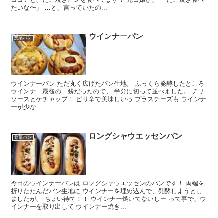
たいな〜」 …と、言っていたの...
ウインナーパン
惣菜パン
ウインナーパン ただ丸く広げたパン生地。 ふっくら発酵したところ
ウインナー最後の一袋だったので、 半分に切って並べました。 チリ
ソースとケチャップ！ ピリ辛で美味しいっ プラスチーズも ウインナ
ーが少な...
ロングシャウエッセンパン
惣菜パン
今日のウインナーパンは ロングシャウエッセンのパンです！ 両端を
折りたたんだパン生地に ウインナーを埋め込んで、発酵しようとし
ましたが、 ちょい待て！！ ウインナー焼いてないしー って事で、ウ
インナーを取り出して ウインナー焼き...