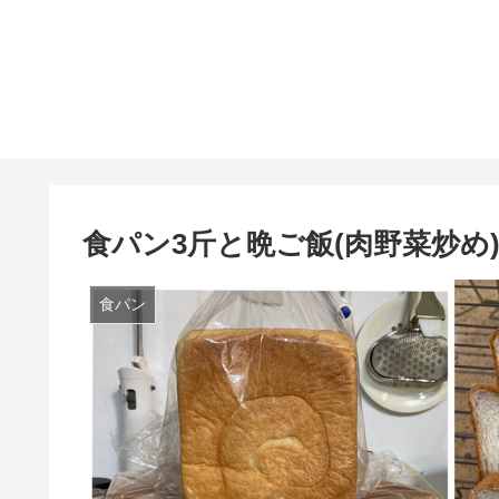
食パン3斤と晩ご飯(肉野菜炒め
食パン