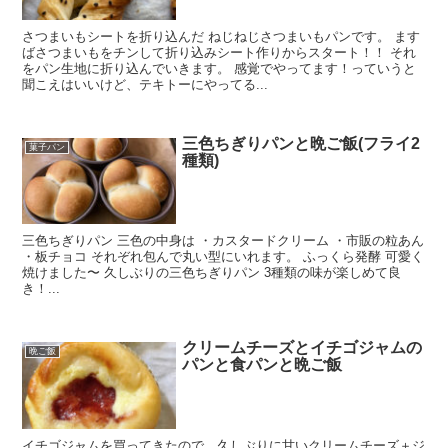
さつまいもシートを折り込んだ ねじねじさつまいもパンです。 ます
ばさつまいもをチンして折り込みシート作りからスタート！！ それ
をパン生地に折り込んでいきます。 感覚でやってます！っていうと
聞こえはいいけど、テキトーにやってる...
三色ちぎりパンと晩ご飯(フライ2
菓子パン
種類)
三色ちぎりパン 三色の中身は ・カスタードクリーム ・市販の粒あん
・板チョコ それぞれ包んで丸い型にいれます。 ふっくら発酵 可愛く
焼けました〜 久しぶりの三色ちぎりパン 3種類の味が楽しめて良
き！...
クリームチーズとイチゴジャムの
晩ご飯
パンと食パンと晩ご飯
イチゴジャムを買ってきたので、久しぶりに甘いクリームチーズ＋ジ