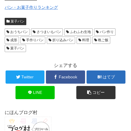
パン・お菓子作りランキング
菓子パン
おうちパン
さつまいもパン
ふわふわ生地
パン作り
成形
手作りパン
折り込みパン
料理
晩ご飯
菓子パン
シェアする
Twitter
Facebook
はてブ
LINE
コピー
にほんブログ村