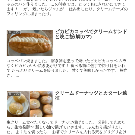
ャムのパン作りました。 この時点では、とってもにきれいにできて
ます！ …が、 焼いたらジャムが… はみ出したり、クリームチーズの
フィリングに埋まったり。...
ピカピカコッペでクリームサンド
菓子パン
と晩ご飯(鯛カマ)
コッペパン焼きました。 溶き卵を塗って焼いたピカピカコッペ ムラ
なくピカピカいい焼きあがりです！ 食べる前に包丁で切り目をいれ
て たっぷりクリームを絞りました。 甘くて美味しかったです。 横向
き。 ...
クリームドーナッツとカターレ遠
菓子パン
征
生クリーム食べたくなってドーナッツ揚げました。 分割して丸めた
ら、生地発酵〜 新しい油で揚げていきます。 ふんわり揚がりまし
た。 よく油を切ったら、 お箸でクリームを入れる穴をグリグリあけ