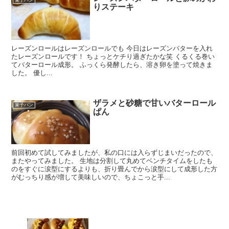
菓子パン
りステーキ
レーズンロールはレーズンロールでも 今日はレーズンバターを入れ
たレーズンロールです！ ちょっとケチり過ぎたかな笑 くるくる巻い
てバターロール成形。 ふっくら発酵したら、溶き卵を塗って焼きま
した。 優し...
ザラメと砂糖で甘いバターロール
菓子パン
ぱん
前回初めて試してみましたが、私の口には入らずじまいだったので、
またやってみました。 生地は分割して丸めてベンチタイムをしたも
のをすぐに涙型にするよりも、折り畳んでから涙型にして成形した方
がむっちり感が増して美味しいので、ちょこっと手...