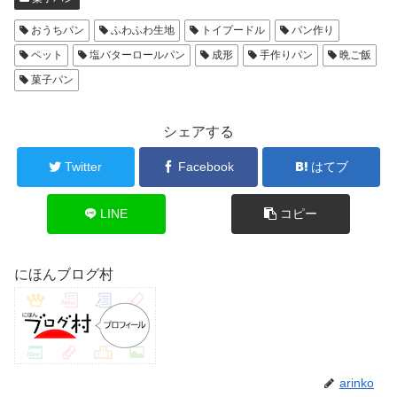
おうちパン
ふわふわ生地
トイプードル
パン作り
ペット
塩バターロールパン
成形
手作りパン
晩ご飯
菓子パン
シェアする
Twitter
Facebook
はてブ
LINE
コピー
にほんブログ村
arinko