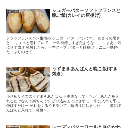
シュガーバターソフトフランスと
菓子パン
晩ご飯(カレイの唐揚げ)
ソフトフランスパン生地の シュガーバターパンです。 あまりの暑さ
と、 ちょっと忘れていて… 一次発酵しすぎたような、、。 まあ、気
にせず成形 発酵したら、一本クープ バターと砂糖(グラニュー糖)を
たっぷりのせて ...
うずまきあんぱんと晩ご飯(すき
菓子パン
焼き)
小さめサイズのうずまきあんぱん 下準備なしで、ただ、あんこを入
れるだけなんで楽ちんです 折り込みまではせずに、 中に入れて平に
伸ばすだけ〜 それをくるくる巻いて、輪切りにしました。 、 型にぽ
んぽんと入れて、発酵〜...
レーズンバターロールと豚のかわ