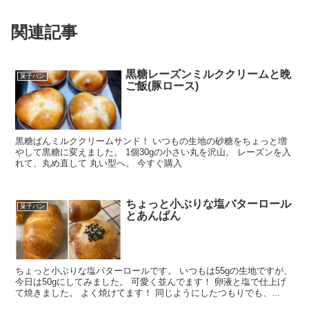
関連記事
黒糖レーズンミルククリームと晩
菓子パン
ご飯(豚ロース)
黒糖ぱんミルククリームサンド！ いつもの生地の砂糖をちょっと増
やして黒糖に変えました。 1個30gの小さい丸を沢山。 レーズンを入
れて、丸め直して 丸い型へ。 今すぐ購入
ちょっと小ぶりな塩バターロール
菓子パン
とあんぱん
ちょっと小ぶりな塩バターロールです。 いつもは55gの生地ですが、
今日は50gにしてみました。 可愛く並んでます！ 卵液と塩で仕上げ
て焼きました。 よく焼けてます！ 同じようにしたつもりでも、...