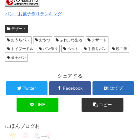
パン・お菓子作りランキング
デザート
おうちパン
おやつ
ふわふわ生地
デザート
トイプードル
パン作り
ペット
手作りパン
晩ご飯
菓子パン
シェアする
Twitter
Facebook
はてブ
LINE
コピー
にほんブログ村