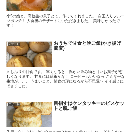
小5の娘と、高校生の息子とで、作ってくれました。 白玉入りフルー
ツポンチ！ 夕食後のデザートにいただきました。 美味しかったで
す！
おうちで甘食と晩ご飯(かき揚げ
デザート
蕎麦)
久しぶりの甘食です。 寒くなると、温かい飲み物と甘いお菓子が恋
しくなります。 甘食には緑茶かな！ コーヒーもいいなっ こんな平な
生地が、、、 うまいこと、甘食の形になるから不思議〜 イイ感じに
できました。 ...
目指すはケンタッキーのビスケッ
デザート
トと晩ご飯
先日、久しぶりにケンタッキーのセットを食べました。 どちらかと