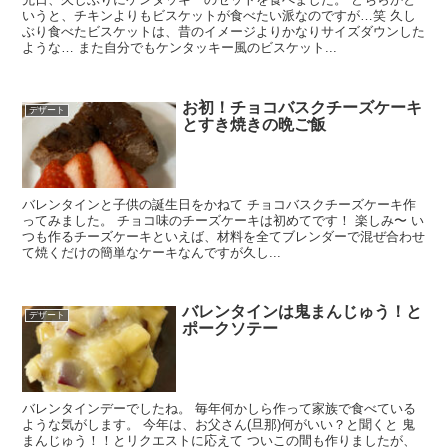
いうと、チキンよりもビスケットが食べたい派なのですが…笑 久し
ぶり食べたビスケットは、昔のイメージよりかなりサイズダウンした
ような… また自分でもケンタッキー風のビスケット...
お初！チョコバスクチーズケーキ
デザート
とすき焼きの晩ご飯
バレンタインと子供の誕生日をかねて チョコバスクチーズケーキ作
ってみました。 チョコ味のチーズケーキは初めてです！ 楽しみ〜 い
つも作るチーズケーキといえば、材料を全てブレンダーで混ぜ合わせ
て焼くだけの簡単なケーキなんですが久し...
バレンタインは鬼まんじゅう！と
デザート
ポークソテー
バレンタインデーでしたね。 毎年何かしら作って家族で食べている
ような気がします。 今年は、お父さん(旦那)何がいい？と聞くと 鬼
まんじゅう！！とリクエストに応えて ついこの間も作りましたが、