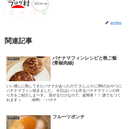
arinko
関連記事
バナナマフィンレシピと晩ご飯
デザート
(青椒肉絲)
いい感じに熟してきたバナナがあったので 久しぶりに3時のおやつに
バナナマフィン焼きました。 今日はいつも作るバナナマフィンの作
り方をご紹介しまーす。 混ぜるだけなので、超簡単！！ 誰でもつく
れますっ -材料- ・バナナ ...
フルーツポンチ
デザート