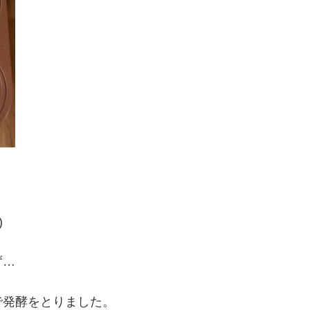
)
ず…
で発酵をとりました。