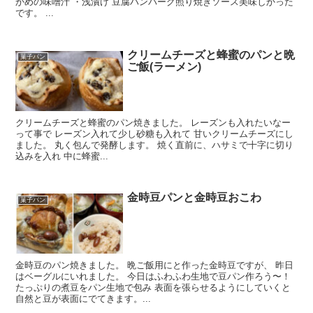
かめの味噌汁 ・浅漬け 豆腐ハンバーグ照り焼きソース美味しかった
です。 ...
クリームチーズと蜂蜜のパンと晩
菓子パン
ご飯(ラーメン)
クリームチーズと蜂蜜のパン焼きました。 レーズンも入れたいなー
って事で レーズン入れて少し砂糖も入れて 甘いクリームチーズにし
ました。 丸く包んで発酵します。 焼く直前に、ハサミで十字に切り
込みを入れ 中に蜂蜜...
金時豆パンと金時豆おこわ
菓子パン
金時豆のパン焼きました。 晩ご飯用にと作った金時豆ですが、 昨日
はベーグルにいれました。 今日はふわふわ生地で豆パン作ろう〜！
たっぷりの煮豆をパン生地で包み 表面を張らせるようにしていくと
自然と豆が表面にでてきます。...