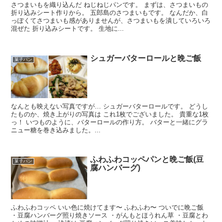
さつまいもを織り込んだ ねじねじパンです。 まずは、さつまいもの
折り込みシート作りから。 五郎島のさつまいもです。 なんだか、白
っぽくてさつまいも感がありませんが、さつまいもを潰していろいろ
混ぜた 折り込みシートです。 生地に...
シュガーバターロールと晩ご飯
菓子パン
なんとも映えない写真ですが… シュガーバターロールです。 どうし
たものか、焼き上がりの写真は これ1枚でございました。 貴重な1枚
っ！ いつものように、バターロールの作り方。 バターと一緒にグラ
ニュー糖を巻き込みました。...
ふわふわコッペパンと晩ご飯(豆
菓子パン
腐ハンバーグ)
ふわふわコッペ いい色に焼けてます〜 ふわふわ〜 ついでに晩ご飯
・豆腐ハンバーグ照り焼きソース ・がんもとほうれん草 ・豆腐とわ