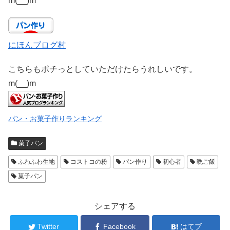
m(__)m
にほんブログ村
こちらもポチっとしていただけたらうれしいです。
m(__)m
パン・お菓子作りランキング
菓子パン
ふわふわ生地
コストコの粉
パン作り
初心者
晩ご飯
菓子パン
シェアする
Twitter
Facebook
はてブ