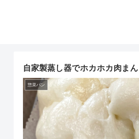
自家製蒸し器でホカホカ肉まん
惣菜パン