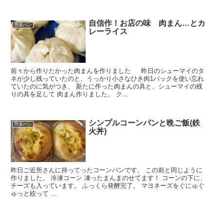
自信作！お店の味 肉まん…とカ
惣菜パン
レーライス
前々から作りたかった肉まんを作りました 昨日のシューマイのタ
ネが少し残っていたのと、うっかり小さなひき肉1パックを使い忘れ
ていたのに気がつき、 新たに作った肉まんの具と、シューマイの残
りの具を足して 肉まん作りました。 ク...
シンプルコーンパンと晩ご飯(鉄
惣菜パン
火丼)
昨日ご近所さんに持ってったコーンパンです。 この前と同じように
作りました。 冷凍コーン 凍ったまんまのせてます！ コーンの下に、
チーズも入っています。 ふっくら発酵完了。 マヨネーズをぐにゅぐ
ゅっと絞って ...