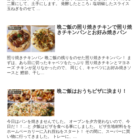
二重にして、土手にします。 発酵したところ↓ 塩胡椒したスライス
玉ねぎをのせて ...
晩ご飯の照り焼きチキンで照り焼
惣菜パン
きチキンパンとお好み焼きパン
照り焼きチキンパン 晩ご飯の残りをのせた照り焼きチキンパン！ ま
ずは、あら目に切ったキャベツをたっぷり 照り焼きチキンとマヨネ
ーズ チキンが足りなかったので、 同じく、キャベツにお好み焼きソ
ースと 鰹節、干し...
晩ご飯はおうちピザに決まり！
惣菜パン
今日はパンを焼きませんでした。 オーブンを夕方使わないので、今
日だ！！…と 夕飯はピザを食べる事にしました。 ピザ生地材料をを
ホームベーカリーに入れ捏ねをスタート！ その間に、スーパーに買
い物に行ってきました。 トレーに、...