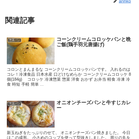
arinko
関連記事
コーンクリームコロッケパンと晩
惣菜パン
ご飯(鶏手羽元唐揚げ)
コロンとまんまるな コーンクリームコロッケパンです。 入れるのは
コレ！冷凍食品 日本水産 口どけなめらか コーンクリームコロッケ 8
個(184g) コロッケ 冷凍惣菜 惣菜 洋食 おかず お弁当 軽食 冷凍 冷
食 時短 手軽 簡単 ...
オニオンチーズパンと牛すじカレ
惣菜パン
ー
新玉ねぎをたっぷりのせて、 オニオンチーズパン焼きました。 今日
はこの成形。 小さめのコップを使って型抜きしました。 周りの丸を