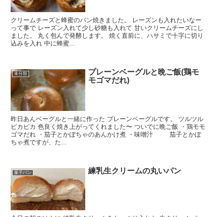
クリームチーズと蜂蜜のパン焼きました。 レーズンも入れたいなー
って事で レーズン入れて少し砂糖も入れて 甘いクリームチーズにし
ました。 丸く包んで発酵します。 焼く直前に、ハサミで十字に切り
込みを入れ 中に蜂蜜...
プレーンベーグルと晩ご飯(鶏モ
未分類
モゴマだれ)
昨日あんベーグルと一緒に作った プレーンベーグルです。 ツルツル
ピカピカ 色良く焼き上がってくれました〜 ついでに晩ご飯 ・鶏モモ
ゴマだれ ・茄子とかぼちゃのあんかけ煮 ・味噌汁 茄子とかぼ
ちゃ煮ですが、た...
練乳生クリームの丸いパン
菓子パン