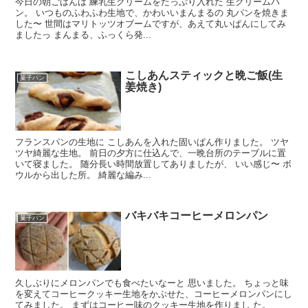
今日の朝ごはんは 練乳生クリームをたっぷり入れた 生クリームパ
ン。 いつものふわふわ生地で、かわいいまんまるの 丸パンを焼きま
した〜 世間はマリトッツオブームですが、あえて丸いぱんにしてみ
ましたっ まんまる、ふっくら発...
こしあんスティックと晩ご飯(生
菓子パン
姜焼き)
フランスパンの生地に こしあんを入れた固いぱん作りました。 ツヤ
ツヤ綺麗な生地。 前日の夕方に仕込んで、一晩台所のテーブルに置
いて寝ました。 随分長い時間放置してありましたが、 いい感じ〜 ボ
ウルから出した所。 綺麗な編み...
バキバキコーヒーメロンパン
菓子パン
久しぶりにメロンパンでも食べたいなーと 思いました。 ちょっと味
を変えてコーヒークッキー生地をかぶせた、コーヒーメロンパンにし
てみました。 まずはコーヒー味のクッキー生地を作りまし た。