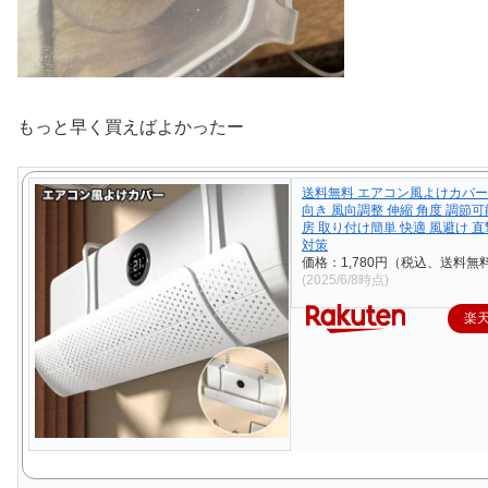
もっと早く買えばよかったー
送料無料 エアコン風よけカバー
向き 風向調整 伸縮 角度 調節可
房 取り付け簡単 快適 風避け 直
対策
価格：1,780円（税込、送料無料
(2025/6/8時点)
楽