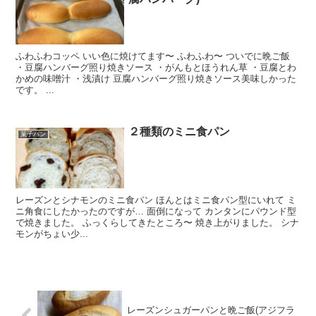
ふわふわコッペ いい色に焼けてます〜 ふわふわ〜 ついでに晩ご飯
・豆腐ハンバーグ照り焼きソース ・がんもとほうれん草 ・豆腐とわ
かめの味噌汁 ・浅漬け 豆腐ハンバーグ照り焼きソース美味しかった
です。 ...
２種類のミニ食パン
菓子パン
レーズンとシナモンのミニ食パン ほんとはミニ食パン型にいれて ミ
ニ角食にしたかったのですが… 面倒になって カンタンにパウンド型
で焼きました。 ふっくらしてきたところ〜 焼き上がりました。 シナ
モンがちょい少...
レーズンシュガーパンと晩ご飯(アジフラ