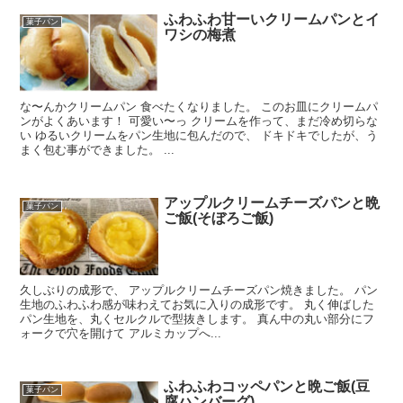
ふわふわ甘ーいクリームパンとイ
菓子パン
ワシの梅煮
な〜んかクリームパン 食べたくなりました。 このお皿にクリームパ
ンがよくあいます！ 可愛い〜っ クリームを作って、まだ冷め切らな
い ゆるいクリームをパン生地に包んだので、 ドキドキでしたが、う
まく包む事ができました。 ...
アップルクリームチーズパンと晩
菓子パン
ご飯(そぼろご飯)
久しぶりの成形で、 アップルクリームチーズパン焼きました。 パン
生地のふわふわ感が味わえてお気に入りの成形です。 丸く伸ばした
パン生地を、丸くセルクルで型抜きします。 真ん中の丸い部分にフ
ォークで穴を開けて アルミカップへ...
ふわふわコッペパンと晩ご飯(豆
菓子パン
腐ハンバーグ)