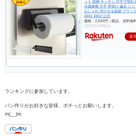
ット 収納 キッチン 片手で切れ
冷蔵庫横 片手 壁掛け 磁石 シン
おしゃれ 浮かせる収納 ブラッ
4941 4942 公式
価格：2,640円（税込、送料無料
(2025/1/26時点)
楽
ランキングに参加しています。
パン作りがお好きな皆様、ポチっとお願いします。
m(__)m