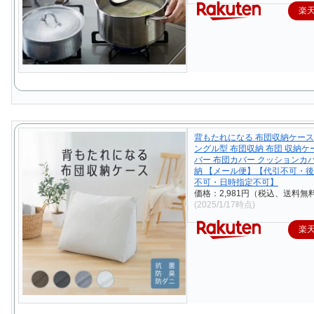
楽
背もたれになる 布団収納ケース
ングル型 布団収納 布団 収納ケ
バー 布団カバー クッションカバ
納 【メール便】【代引不可・
不可・日時指定不可】
価格：2,981円（税込、送料無料
(2025/1/17時点)
楽