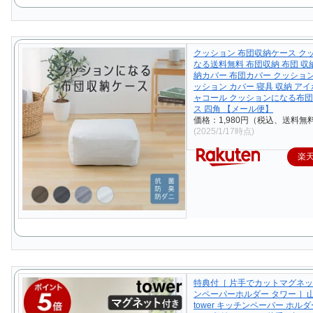
クッション 布団収納ケース ク
なる送料無料 布団収納 布団 収
納カバー 布団カバー クッショ
ッション カバー 寝具 収納 アイ
ャコール クッションになる布
ス 四角 【メール便】
価格：1,980円（税込、送料無料
(2025/1/17時点)
楽
特典付［ 片手でカットマグネ
ンペーパーホルダー タワー ］
tower キッチンペーパー ホル