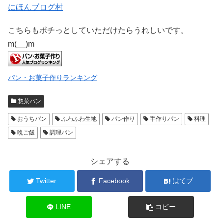
にほんブログ村
こちらもポチっとしていただけたらうれしいです。
m(__)m
パン・お菓子作りランキング
惣菜パン
おうちパン
ふわふわ生地
パン作り
手作りパン
料理
晩ご飯
調理パン
シェアする
Twitter
Facebook
はてブ
LINE
コピー