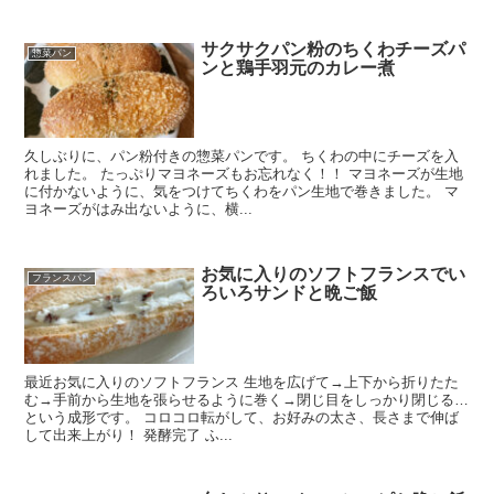
サクサクパン粉のちくわチーズパ
惣菜パン
ンと鶏手羽元のカレー煮
久しぶりに、パン粉付きの惣菜パンです。 ちくわの中にチーズを入
れました。 たっぷりマヨネーズもお忘れなく！！ マヨネーズが生地
に付かないように、気をつけてちくわをパン生地で巻きました。 マ
ヨネーズがはみ出ないように、横...
お気に入りのソフトフランスでい
フランスパン
ろいろサンドと晩ご飯
最近お気に入りのソフトフランス 生地を広げて→上下から折りたた
む→手前から生地を張らせるように巻く→閉じ目をしっかり閉じる…
という成形です。 コロコロ転がして、お好みの太さ、長さまで伸ば
して出来上がり！ 発酵完了 ふ...