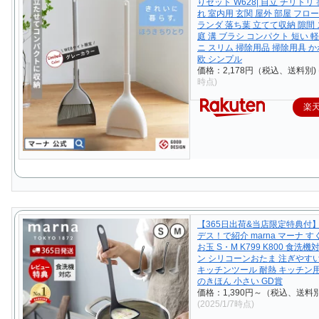
りセット W628| 自立 チリトリ
れ 室内用 玄関 屋外 部屋 フロ
ランダ 落ち葉 立てて収納 隙間
庭 溝 ブラシ コンパクト 短い 軽
ニ スリム 掃除用品 掃除用具 か
欧 シンプル
価格：2,178円（税込、送料別)
時点)
楽
【365日出荷&当店限定特典付
デス！で紹介 marna マーナ 
お玉 S・M K799 K800 食洗
ン シリコーンおたま 注ぎやす
キッチンツール 耐熱 キッチン
のきほん 小さい GD賞
価格：1,390円～（税込、送料別
(2025/1/7時点)