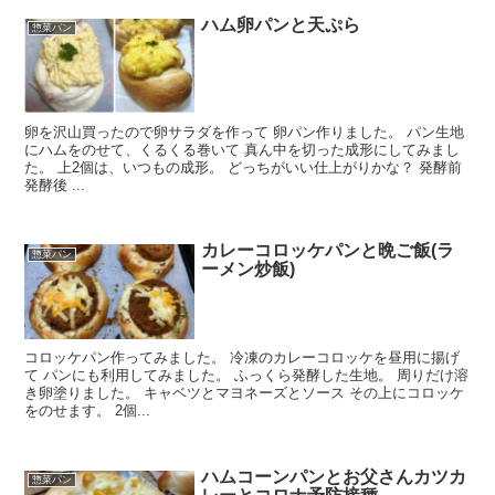
ハム卵パンと天ぷら
惣菜パン
卵を沢山買ったので卵サラダを作って 卵パン作りました。 パン生地
にハムをのせて、くるくる巻いて 真ん中を切った成形にしてみまし
た。 上2個は、いつもの成形。 どっちがいい仕上がりかな？ 発酵前
発酵後 ...
カレーコロッケパンと晩ご飯(ラ
惣菜パン
ーメン炒飯)
コロッケパン作ってみました。 冷凍のカレーコロッケを昼用に揚げ
て パンにも利用してみました。 ふっくら発酵した生地。 周りだけ溶
き卵塗りました。 キャベツとマヨネーズとソース その上にコロッケ
をのせます。 2個...
ハムコーンパンとお父さんカツカ
惣菜パン