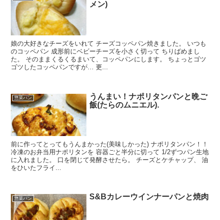
メン)
娘の大好きなチーズをいれて チーズコッペパン焼きました。 いつも
のコッペパン 成形前にベビーチーズを小さく切って ちりばめまし
た。 そのままくるくるまいて、コッペパンにします。 ちょっとゴツ
ゴツしたコッペパンですが… 更...
うんまい！ナポリタンパンと晩ご
惣菜パン
飯(たらのムニエル).
前に作ってとってもうんまかった(美味しかった) ナポリタンパン！！
冷凍のお弁当用ナポリタンを 容器ごと半分に切って 1/2ずつパン生地
に入れました。 口を閉じて発酵させたら。 チーズとケチャップ、 油
をひいたフライ...
S&Bカレーウインナーパンと焼肉
惣菜パン