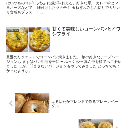
はいつものコレ⤵︎ ふわふわ感が味わえる、好きな形。 カレー粉とマ
ヨネーズなどで、 味付けしたツナ缶！ 玉ねぎねみじん切りでカリカ
リ食感もプラス！！...
甘くて美味しいコーンパンとイワ
惣菜パン
シフライ
旦那のリクエストでコーンパン焼きました。 娘の好きなチーズバー
ジョンも まずはパン生地を平に〜 ふっくら〜 真ん中を指でへこませ
ました …が、凹ませないバージョンもやってみました どっちでもよ
かったような。。...
はるゆたかブレンドで作るプレーンベー
グル