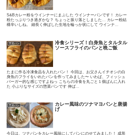
S&Bカレー粉をウインナーにまぶした ウインナーパンです！ カレー
粉たっぷりつき過ぎかな？ ちょっと振り落としました… カレー粉結
構辛いしね。 細長く伸ばした生地を輪っか状にして ウインナ...
冷食シリーズ！白身魚とタルタル
惣菜パン
ソースフライのパンと晩ご飯
たまに作る冷凍食品を入れたパン！ 今回は、お父さんイチオシの白
身魚のフライをいれたパンを作ってみました〜 いわば、フィッシュ
バーガー的な感じですよねっ こちらの冷食を丸ごと１個ぱんに入れ
た 小ぶりなサイズの惣菜パンです 伸ば...
カレー風味のツナマヨパンと唐揚
惣菜パン
げ
今日は、ツナパンをカレー風味にしてパンにのせてみました！ 成形