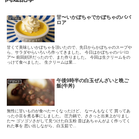
甘〜いかぼちゃでかぼちゃのババ
デザート
ロア
甘くて美味しいかぼちゃを頂いたので、先日からかぼちゃのスープや
ら、サラダやらいろいろ作ってきました。 今日はかぼちゃのババロ
ア〜 前回好評だったので、また作りました。 今回は生クリームをの
っけて食べました。 生クリームは業...
午後9時半の白玉ぜんざいと晩ご
デザート
飯(牛丼)
無性に甘いものが食べたーくなったけど、 なーんもなくて 買ってあ
った小豆を煮る事にしました。 圧力鍋で、ささっと出来上がりまし
た〜 ゴソゴソさがして見つけた白玉粉 昔ばあちゃんがよく作ってく
れた事を 思い出しながら、白玉茹で...