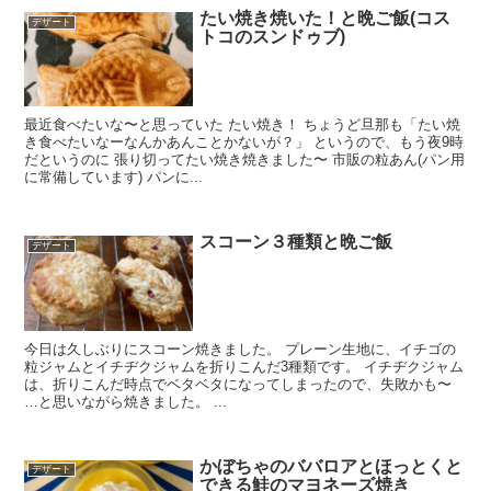
たい焼き焼いた！と晩ご飯(コス
デザート
トコのスンドゥブ)
最近食べたいな〜と思っていた たい焼き！ ちょうど旦那も「たい焼
き食べたいなーなんかあんことかないが？」 というので、もう夜9時
だというのに 張り切ってたい焼き焼きました〜 市販の粒あん(パン用
に常備しています) パンに...
スコーン３種類と晩ご飯
デザート
今日は久しぶりにスコーン焼きました。 プレーン生地に、イチゴの
粒ジャムとイチヂクジャムを折りこんだ3種類です。 イチヂクジャム
は、折りこんだ時点でベタベタになってしまったので、失敗かも〜
…と思いながら焼きました。 ...
かぼちゃのババロアとほっとくと
デザート
できる鮭のマヨネーズ焼き