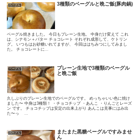
3種類のベーグルと晩ご飯(豚肉鍋)
ベーグル
ベーグル焼きました。 今日もプレーン生地。 中身だけ変えて これ
は、シナモン＋バター チョコレート それぞれ成形して、ケトリン
グ。 いつもはお砂糖いれてますが、 今回ははちみつにしてみまし
た。 チョコレートに...
プレーン生地で3種類のベーグル
ベーグル
と晩ご飯
久しぶりのプレーン生地でのベーグルです。 めっちゃいい色に焼け
ました〜 中身は3種類！ ・チョコチップ ・あんこ ・りんごとレーズ
ン です。 チョコチップは安定の出来上がり あんこは見事にはみ出
た〜っ ...
またまた黒糖ベーグルですみませ
ベーグル
ん