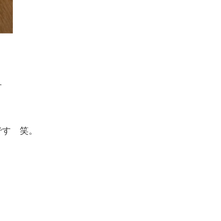
す
です 笑。