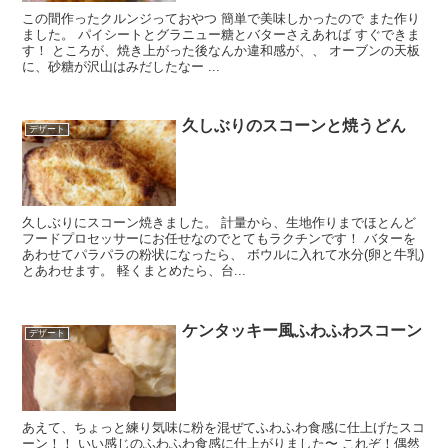
この間作ったクルンジっておやつ 簡単で美味しかったので また作り
ました。 パイシートとグラニュー糖とバターさえあれば すぐできま
す！ ところが、焼き上がった後なんか違和感が、、 オーブンの天板
に、砂糖が沢山はみだしたなー ...
久しぶりのスコーンと焼うどん
デザート
久しぶりにスコーン焼きました。 計量から、生地作りまでほとんど
フードプロセッサーにお任せなのでとてもラクチンです！ バターを
あわせてパラパラの粉状になったら、 ボウルに入れて水分(卵と牛乳)
とあわせます。 軽くまとめたら、台...
ケンタッキー風ふわふわスコーン
デザート
あえて、ちょっと練り気味に粉を混ぜてふわふわ食感に仕上げたスコ
ーン！！ いい感じのふわふわ食感に仕上がりました〜 これぞ！偶然