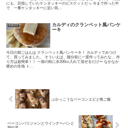
にも、目指していたケンタッキーのビスケットだっ 今まで作った中
で 一番ケンタッキーに近い気...
カルディのクランペット風パンケ
デザート
ーキ
今日の朝ごはんは クランペット風パンケーキ！ カルディでみつけ
て、買ってみました。 そういえば、随分前に一度作ってみたな… 作
り方は超簡単！！ 一袋の粉に水200cc入れて混ぜるだけ〜 なかなか
硬めの生地 ト...
ぶかっこうなベーコンエピと晩ご飯
ベーコンパリジャンとウインナーパンと
鶏白菜