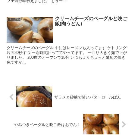
フェ気分味わえました。 もう一...
クリームチーズのベーグルと晩ご
ベーグル
飯(肉うどん)
クリームチーズのベーグル 中にはレーズンも入ってます ケトリング
片面30秒ずつ 一応時間計っててやってます。 一回り大きく茹で上が
りました。 200度のオーブンで18分 いつもよりちょっと薄めの焼き
色ですが...
ザラメと砂糖で甘いバターロールぱん
やみつきベーグルと晩ご飯はおでん！