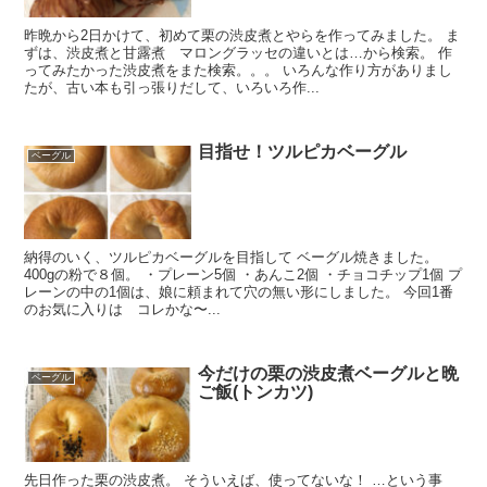
昨晩から2日かけて、初めて栗の渋皮煮とやらを作ってみました。 ま
ずは、渋皮煮と甘露煮 マロングラッセの違いとは…から検索。 作
ってみたかった渋皮煮をまた検索。。。 いろんな作り方がありまし
たが、古い本も引っ張りだして、いろいろ作...
目指せ！ツルピカベーグル
ベーグル
納得のいく、ツルピカベーグルを目指して ベーグル焼きました。
400gの粉で８個。 ・プレーン5個 ・あんこ2個 ・チョコチップ1個 プ
レーンの中の1個は、娘に頼まれて穴の無い形にしました。 今回1番
のお気に入りは コレかな〜...
今だけの栗の渋皮煮ベーグルと晩
ベーグル
ご飯(トンカツ)
先日作った栗の渋皮煮。 そういえば、使ってないな！ …という事