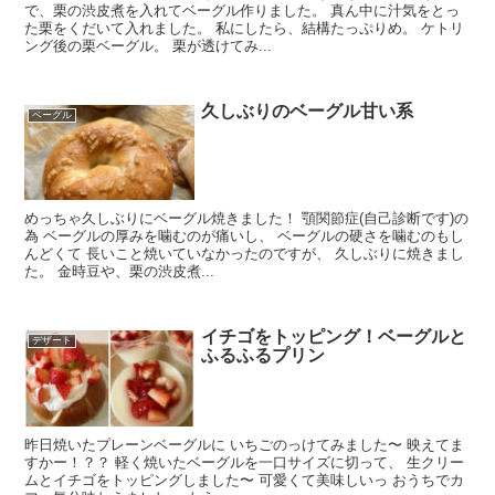
で、栗の渋皮煮を入れてベーグル作りました。 真ん中に汁気をとっ
た栗をくだいて入れました。 私にしたら、結構たっぷりめ。 ケトリ
ング後の栗ベーグル。 栗が透けてみ...
久しぶりのベーグル甘い系
ベーグル
めっちゃ久しぶりにベーグル焼きました！ 顎関節症(自己診断です)の
為 ベーグルの厚みを噛むのが痛いし、 ベーグルの硬さを噛むのもし
んどくて 長いこと焼いていなかったのですが、 久しぶりに焼きまし
た。 金時豆や、栗の渋皮煮...
イチゴをトッピング！ベーグルと
デザート
ふるふるプリン
昨日焼いたプレーンベーグルに いちごのっけてみました〜 映えてま
すかー！？？ 軽く焼いたベーグルを一口サイズに切って、 生クリー
ムとイチゴをトッピングしました〜 可愛くて美味しいっ おうちでカ