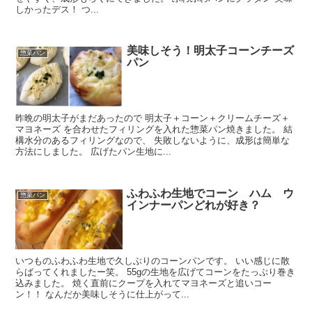
しかったデス！ つ...
美味しそう！明太子コーンチーズ
惣菜パン
パン
昨晩の明太子がまだあったので 明太子＋コーン＋クリームチーズ＋
マヨネーズ を合わせたフィリングを入れた惣菜パン焼きました。 結
構水分のあるフィリングなので、 失敗しないように、成形は簡単な
方法にしました。 広げたパン生地に...
ふわふわ生地でコーン ハム ウ
惣菜パン
インナーパンどれが好き？
いつものふわふわ生地で久しぶりのコーンパンです。 いい感じに散
らばってくれましたー笑。 55gの生地を広げてコーンをたっぷり巻き
込みました。 焼く直前にクープを入れてマヨネーズと追いコー
ン！！ なんだか美味しそうに仕上がって...