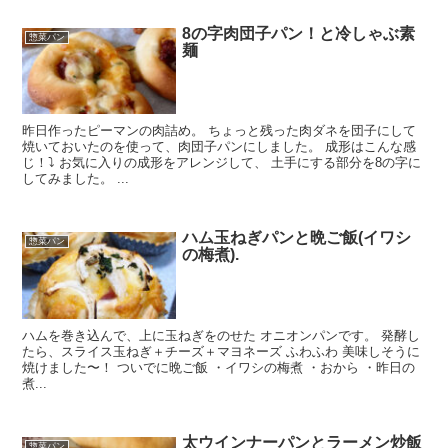
8の字肉団子パン！と冷しゃぶ素
惣菜パン
麺
昨日作ったピーマンの肉詰め。 ちょっと残った肉ダネを団子にして
焼いておいたのを使って、肉団子パンにしました。 成形はこんな感
じ！⤵︎ お気に入りの成形をアレンジして、 土手にする部分を8の字に
してみました。 ...
ハム玉ねぎパンと晩ご飯(イワシ
惣菜パン
の梅煮).
ハムを巻き込んで、上に玉ねぎをのせた オニオンパンです。 発酵し
たら、スライス玉ねぎ＋チーズ＋マヨネーズ ふわふわ 美味しそうに
焼けました〜！ ついでに晩ご飯 ・イワシの梅煮 ・おから ・昨日の
煮...
太ウインナーパンとラーメン炒飯
惣菜パン