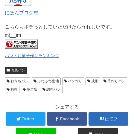
にほんブログ村
こちらもポチっとしていただけたらうれしいです。
m(__)m
パン・お菓子作りランキング
惣菜パン
おうちパン
ふわふわ生地
パン作り
成形
手作りパン
料理
晩ご飯
調理パン
シェアする
Twitter
Facebook
はてブ