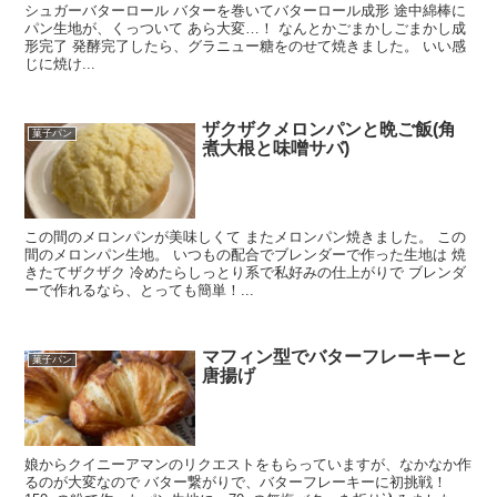
シュガーバターロール バターを巻いてバターロール成形 途中綿棒に
パン生地が、くっついて あら大変…！ なんとかごまかしごまかし成
形完了 発酵完了したら、グラニュー糖をのせて焼きました。 いい感
じに焼け...
ザクザクメロンパンと晩ご飯(角
菓子パン
煮大根と味噌サバ)
この間のメロンパンが美味しくて またメロンパン焼きました。 この
間のメロンパン生地。 いつもの配合でブレンダーで作った生地は 焼
きたてザクザク 冷めたらしっとり系で私好みの仕上がりで ブレンダ
ーで作れるなら、とっても簡単！...
マフィン型でバターフレーキーと
菓子パン
唐揚げ
娘からクイニーアマンのリクエストをもらっていますが、なかなか作
るのが大変なので バター繋がりで、バターフレーキーに初挑戦！