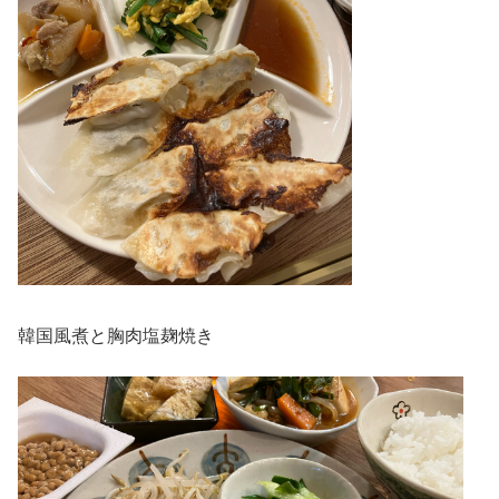
韓国風煮と胸肉塩麹焼き