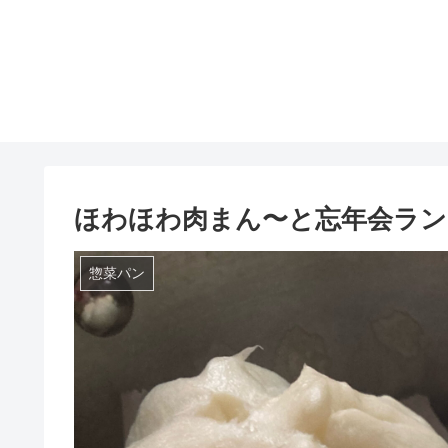
ほわほわ肉まん〜と忘年会ラン
惣菜パン