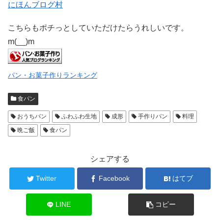
にほんブログ村
こちらもポチっとしていただけたらうれしいです。
m(__)m
パン・お菓子作りランキング
食パン
おうちパン
ふわふわ生地
成形
手作りパン
料理
晩ご飯
食パン
シェアする
Twitter
Facebook
はてブ
LINE
コピー